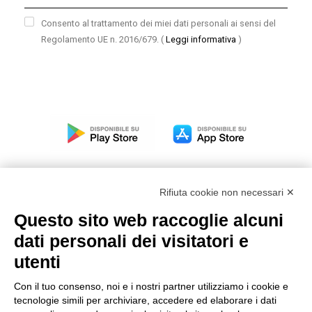
Consento al trattamento dei miei dati personali ai sensi del
Regolamento UE n. 2016/679.
(
Leggi informativa
)
Rifiuta cookie non necessari ✕
Questo sito web raccoglie alcuni
Modello organizzativo, gestione e controllo – D. lgs.
dati personali dei visitatori e
231/2001
utenti
Politica di gruppo
Condizioni generali di vendita DKC Europe
Con il tuo consenso, noi e i nostri partner utilizziamo i cookie e
Condizioni generali di vendita DKC Power Solutions
tecnologie simili per archiviare, accedere ed elaborare i dati