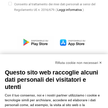
Consento al trattamento dei miei dati personali ai sensi del
Regolamento UE n. 2016/679.
(
Leggi informativa
)
Rifiuta cookie non necessari ✕
Questo sito web raccoglie alcuni
Modello organizzativo, gestione e controllo – D. lgs.
dati personali dei visitatori e
231/2001
utenti
Politica di gruppo
Condizioni generali di vendita DKC Europe
Con il tuo consenso, noi e i nostri partner utilizziamo i cookie e
Condizioni generali di vendita DKC Power Solutions
tecnologie simili per archiviare, accedere ed elaborare i dati
Condizioni generali di acquisto
personali come, ad esempio, la visita al sito web o la