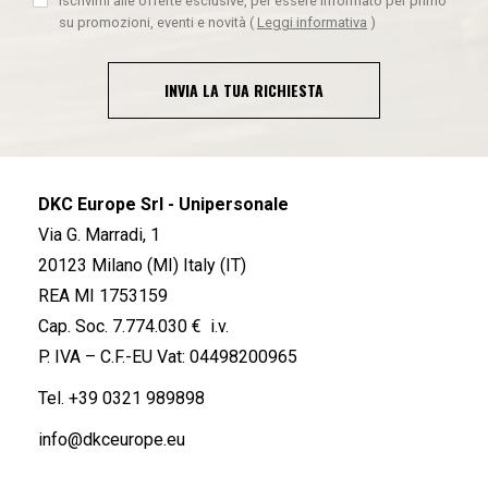
Iscrivimi alle offerte esclusive, per essere informato per primo
su promozioni, eventi e novità
(
Leggi informativa
)
INVIA LA TUA RICHIESTA
DKC Europe Srl - Unipersonale
Via G. Marradi, 1
20123 Milano (MI) Italy (IT)
REA MI 1753159
Cap. Soc. 7.774.030 € i.v.
P. IVA – C.F.-EU Vat: 04498200965
Tel.
+39 0321 989898
info@dkceurope.eu