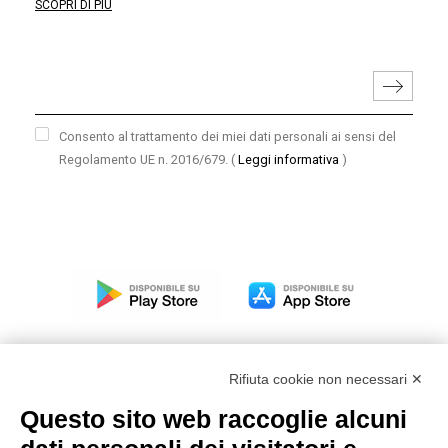
SCOPRI DI PIÙ
Consento al trattamento dei miei dati personali ai sensi del
Regolamento UE n. 2016/679.
(
Leggi informativa
)
Rifiuta cookie non necessari ✕
Questo sito web raccoglie alcuni
Modello organizzativo, gestione e controllo – D. lgs.