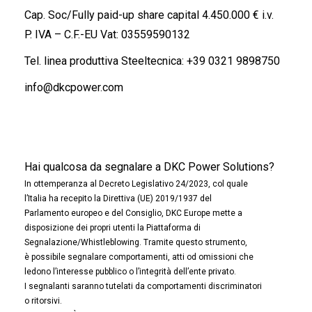
Cap. Soc/Fully paid-up share capital 4.450.000 € i.v.
P. IVA – C.F.-EU Vat: 03559590132
Tel. linea produttiva Steeltecnica:
+39 0321 9898750
info@dkcpower.com
Hai qualcosa da segnalare a DKC Power Solutions?
In ottemperanza al Decreto Legislativo 24/2023, col quale
l’Italia ha recepito la Direttiva (UE) 2019/1937 del
Parlamento europeo e del Consiglio, DKC Europe mette a
disposizione dei propri utenti la Piattaforma di
Segnalazione/Whistleblowing. Tramite questo strumento,
è possibile segnalare comportamenti, atti od omissioni che
ledono l’interesse pubblico o l’integrità dell’ente privato.
I segnalanti saranno tutelati da comportamenti discriminatori
o ritorsivi.