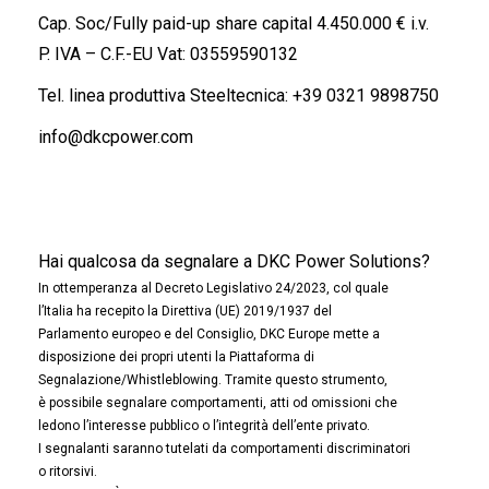
Cap. Soc/Fully paid-up share capital 4.450.000 € i.v.
P. IVA – C.F.-EU Vat: 03559590132
Tel. linea produttiva Steeltecnica:
+39 0321 9898750
info@dkcpower.com
Hai qualcosa da segnalare a DKC Power Solutions?
In ottemperanza al Decreto Legislativo 24/2023, col quale
l’Italia ha recepito la Direttiva (UE) 2019/1937 del
Parlamento europeo e del Consiglio, DKC Europe mette a
disposizione dei propri utenti la Piattaforma di
Segnalazione/Whistleblowing. Tramite questo strumento,
è possibile segnalare comportamenti, atti od omissioni che
ledono l’interesse pubblico o l’integrità dell’ente privato.
I segnalanti saranno tutelati da comportamenti discriminatori
o ritorsivi.