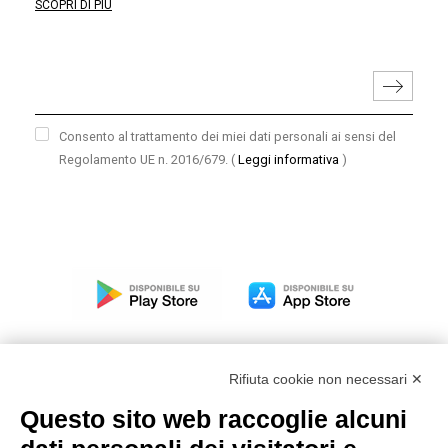
SCOPRI DI PIÙ
Consento al trattamento dei miei dati personali ai sensi del
Regolamento UE n. 2016/679.
(
Leggi informativa
)
Rifiuta cookie non necessari ✕
Questo sito web raccoglie alcuni
Modello organizzativo, gestione e controllo – D. lgs.