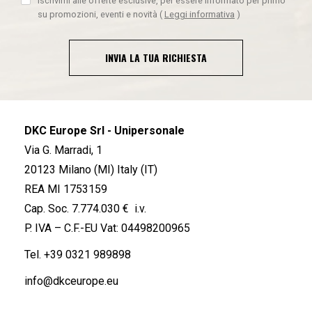
Iscrivimi alle offerte esclusive, per essere informato per primo
su promozioni, eventi e novità
(
Leggi informativa
)
INVIA LA TUA RICHIESTA
DKC Europe Srl - Unipersonale
Via G. Marradi, 1
20123 Milano (MI) Italy (IT)
REA MI 1753159
Cap. Soc. 7.774.030 € i.v.
P. IVA – C.F.-EU Vat: 04498200965
Tel.
+39 0321 989898
info@dkceurope.eu