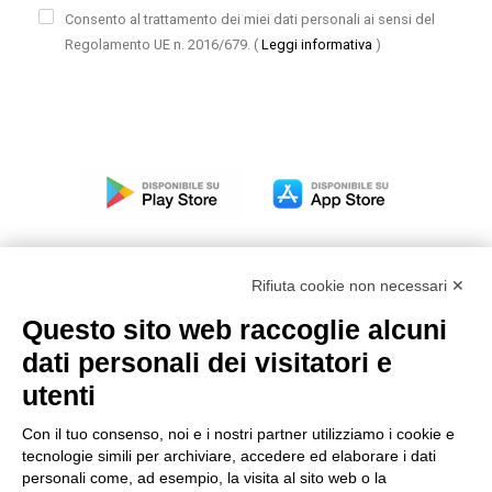
Consento al trattamento dei miei dati personali ai sensi del
Regolamento UE n. 2016/679.
(
Leggi informativa
)
Rifiuta cookie non necessari ✕
Questo sito web raccoglie alcuni
Modello organizzativo, gestione e controllo – D. lgs.
dati personali dei visitatori e
231/2001
utenti
Politica di gruppo
Condizioni generali di vendita DKC Europe
Con il tuo consenso, noi e i nostri partner utilizziamo i cookie e
Condizioni generali di vendita DKC Power Solutions
tecnologie simili per archiviare, accedere ed elaborare i dati
Condizioni generali di acquisto
personali come, ad esempio, la visita al sito web o la