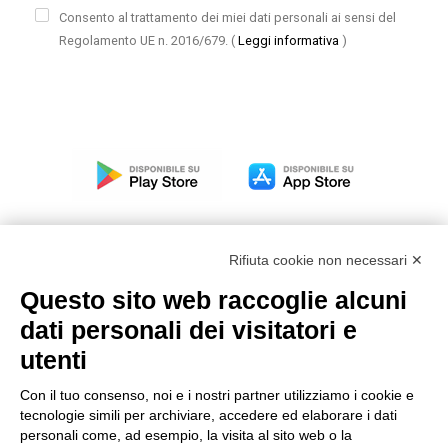
Consento al trattamento dei miei dati personali ai sensi del
Regolamento UE n. 2016/679.
(
Leggi informativa
)
Rifiuta cookie non necessari ✕
Questo sito web raccoglie alcuni
Modello organizzativo, gestione e controllo – D. lgs.
dati personali dei visitatori e
231/2001
utenti
Politica di gruppo
Condizioni generali di vendita DKC Europe
Con il tuo consenso, noi e i nostri partner utilizziamo i cookie e
Condizioni generali di vendita DKC Power Solutions
tecnologie simili per archiviare, accedere ed elaborare i dati
Condizioni generali di acquisto
personali come, ad esempio, la visita al sito web o la