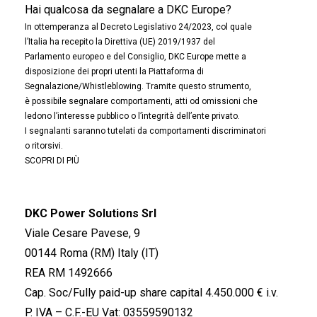
Hai qualcosa da segnalare a DKC Europe?
In ottemperanza al Decreto Legislativo 24/2023, col quale
l’Italia ha recepito la Direttiva (UE) 2019/1937 del
Parlamento europeo e del Consiglio, DKC Europe mette a
disposizione dei propri utenti la Piattaforma di
Segnalazione/Whistleblowing. Tramite questo strumento,
è possibile segnalare comportamenti, atti od omissioni che
ledono l’interesse pubblico o l’integrità dell’ente privato.
I segnalanti saranno tutelati da comportamenti discriminatori
o ritorsivi.
SCOPRI DI PIÙ
DKC Power Solutions Srl
Viale Cesare Pavese, 9
00144 Roma (RM) Italy (IT)
REA RM 1492666
Cap. Soc/Fully paid-up share capital 4.450.000 € i.v.
P. IVA – C.F.-EU Vat: 03559590132