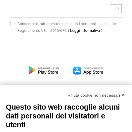
Consento al trattamento dei miei dati personali ai sensi del
Regolamento UE n. 2016/679.
(
Leggi informativa
)
Rifiuta cookie non necessari ✕
Questo sito web raccoglie alcuni
Modello organizzativo, gestione e controllo – D. lgs.
dati personali dei visitatori e
231/2001
utenti
Politica di gruppo
Condizioni generali di vendita DKC Europe