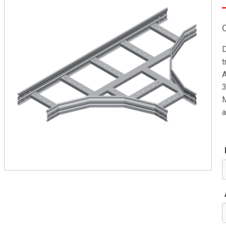
D
t
A
3
M
a