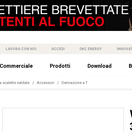
LAVORA CON NOI
ACCEDI
DKC ENERGY
INNOVA
 Commerciale
Prodotti
Download
B
a scalette saldate
Accessori
Derivazione a T