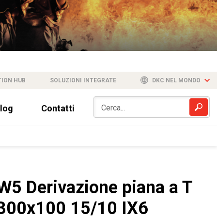
TION HUB
SOLUZIONI INTEGRATE
DKC NEL MONDO
log
Contatti
W5 Derivazione piana a T
300x100 15/10 IX6