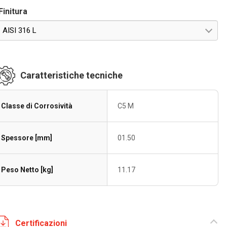
Finitura
AISI 316 L
Caratteristiche tecniche
Classe di Corrosività
C5 M
Spessore [mm]
01.50
Peso Netto [kg]
11.17
Certificazioni