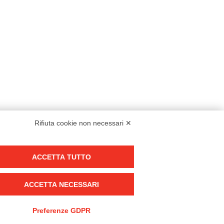
Rifiuta cookie non necessari ✕
Modello organizzativo, gestione e controllo – D. lgs. 231/2001
ACCETTA TUTTO
Politica di gruppo
Condizioni generali di vendita DKC Europe
ACCETTA NECESSARI
Condizioni generali di vendita DKC Power Solutions
Condizioni generali di acquisto
Preferenze GDPR
Codice etico