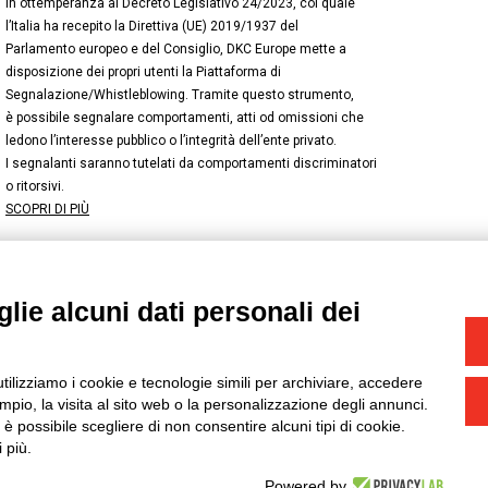
In ottemperanza al Decreto Legislativo 24/2023, col quale
l’Italia ha recepito la Direttiva (UE) 2019/1937 del
Parlamento europeo e del Consiglio, DKC Europe mette a
disposizione dei propri utenti la Piattaforma di
Segnalazione/Whistleblowing. Tramite questo strumento,
è possibile segnalare comportamenti, atti od omissioni che
ledono l’interesse pubblico o l’integrità dell’ente privato.
I segnalanti saranno tutelati da comportamenti discriminatori
o ritorsivi.
SCOPRI DI PIÙ
lie alcuni dati personali dei
NSTAGRAM
/
TWITTER
okie
-
Yourbiz
utilizziamo i cookie e tecnologie simili per archiviare, accedere
pio, la visita al sito web o la personalizzazione degli annunci.
, è possibile scegliere di non consentire alcuni tipi di cookie.
 più.
Powered by