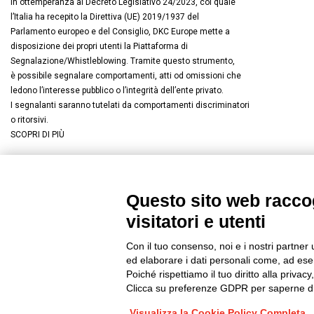
In ottemperanza al Decreto Legislativo 24/2023, col quale
l’Italia ha recepito la Direttiva (UE) 2019/1937 del
Parlamento europeo e del Consiglio, DKC Europe mette a
disposizione dei propri utenti la Piattaforma di
Segnalazione/Whistleblowing. Tramite questo strumento,
è possibile segnalare comportamenti, atti od omissioni che
ledono l’interesse pubblico o l’integrità dell’ente privato.
I segnalanti saranno tutelati da comportamenti discriminatori
o ritorsivi.
SCOPRI DI PIÙ
Questo sito web raccog
Connettiti con noi
FACEBOOK
/
LINKEDIN
/
YOUTUBE
/
I
visitatori e utenti
© 2019 - DKC Europe
/
Privacy
-
Cookies
-
Modifica preferenze Co
Con il tuo consenso, noi e i nostri partner 
ed elaborare i dati personali come, ad esem
Poiché rispettiamo il tuo diritto alla privacy
Clicca su preferenze GDPR per saperne di
Visualizza la Cookie Policy Completa