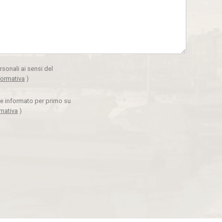
rsonali ai sensi del
formativa
)
ere informato per primo su
rmativa
)