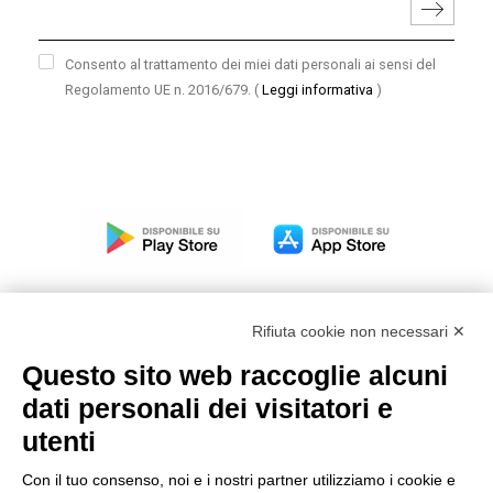
Consento al trattamento dei miei dati personali ai sensi del
Regolamento UE n. 2016/679.
(
Leggi informativa
)
Rifiuta cookie non necessari ✕
Questo sito web raccoglie alcuni
Modello organizzativo, gestione e controllo – D. lgs.
dati personali dei visitatori e
231/2001
utenti
Politica di gruppo
Condizioni generali di vendita DKC Europe
Con il tuo consenso, noi e i nostri partner utilizziamo i cookie e