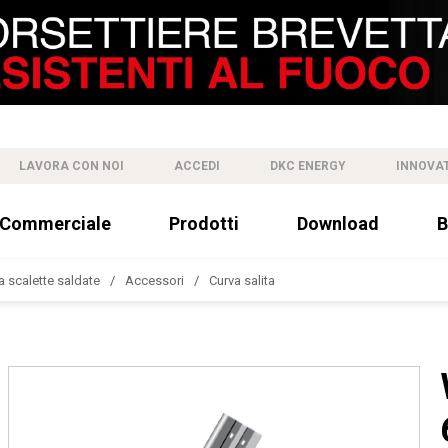
LAVORA CON NOI
ACCEDI
DKC ENERGY
INNOVA
 Commerciale
Prodotti
Download
B
a scalette saldate
Accessori
Curva salita