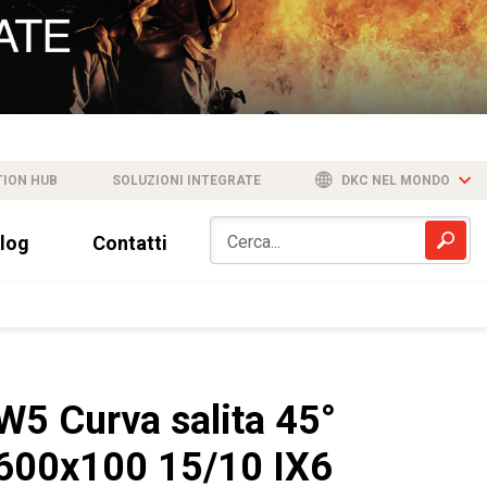
TION HUB
SOLUZIONI INTEGRATE
DKC NEL MONDO
log
Contatti
W5 Curva salita 45°
600x100 15/10 IX6