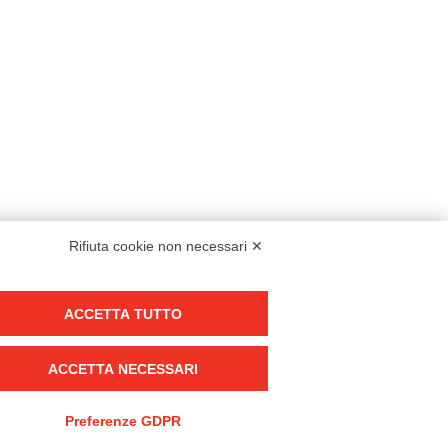
Rifiuta cookie non necessari ✕
Modello organizzativo, gestione e controllo – D. lgs. 231/2001
ACCETTA TUTTO
Politica di gruppo
Condizioni generali di vendita DKC Europe
ACCETTA NECESSARI
Condizioni generali di vendita DKC Power Solutions
Condizioni generali di acquisto
Preferenze GDPR
Codice etico