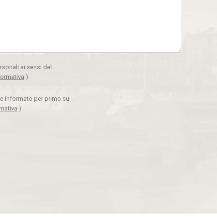
rsonali ai sensi del
formativa
)
ere informato per primo su
rmativa
)