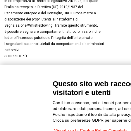
In ottemperanza al Decreto Legislativo 24/2023, col quale
l’Italia ha recepito la Direttiva (UE) 2019/1937 del
Parlamento europeo e del Consiglio, DKC Europe mette a
disposizione dei propri utenti la Piattaforma di
Segnalazione/Whistleblowing. Tramite questo strumento,
è possibile segnalare comportamenti, atti od omissioni che
ledono l’interesse pubblico o l’integrità dell’ente privato.
I segnalanti saranno tutelati da comportamenti discriminatori
o ritorsivi.
SCOPRI DI PIÙ
Questo sito web raccog
Connettiti con noi
FACEBOOK
/
LINKEDIN
/
YOUTUBE
/
I
visitatori e utenti
© 2019 - DKC Europe
/
Privacy
-
Cookies
-
Modifica preferenze Co
Con il tuo consenso, noi e i nostri partner 
ed elaborare i dati personali come, ad esem
Poiché rispettiamo il tuo diritto alla privacy
Clicca su preferenze GDPR per saperne di
Visualizza la Cookie Policy Completa