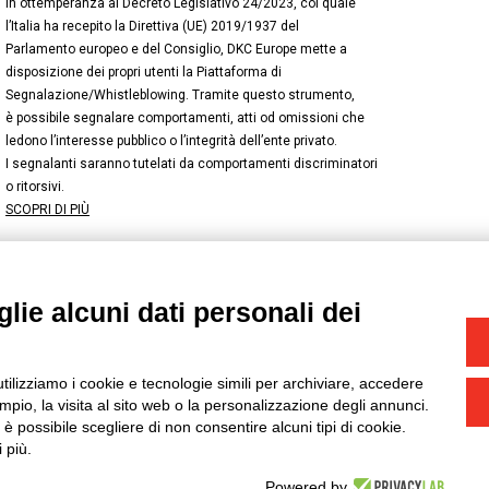
In ottemperanza al Decreto Legislativo 24/2023, col quale
l’Italia ha recepito la Direttiva (UE) 2019/1937 del
Parlamento europeo e del Consiglio, DKC Europe mette a
disposizione dei propri utenti la Piattaforma di
Segnalazione/Whistleblowing. Tramite questo strumento,
è possibile segnalare comportamenti, atti od omissioni che
ledono l’interesse pubblico o l’integrità dell’ente privato.
I segnalanti saranno tutelati da comportamenti discriminatori
o ritorsivi.
SCOPRI DI PIÙ
lie alcuni dati personali dei
NSTAGRAM
/
TWITTER
okie
-
Yourbiz
utilizziamo i cookie e tecnologie simili per archiviare, accedere
pio, la visita al sito web o la personalizzazione degli annunci.
, è possibile scegliere di non consentire alcuni tipi di cookie.
 più.
Powered by