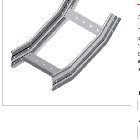
C
p
1
S
A
I