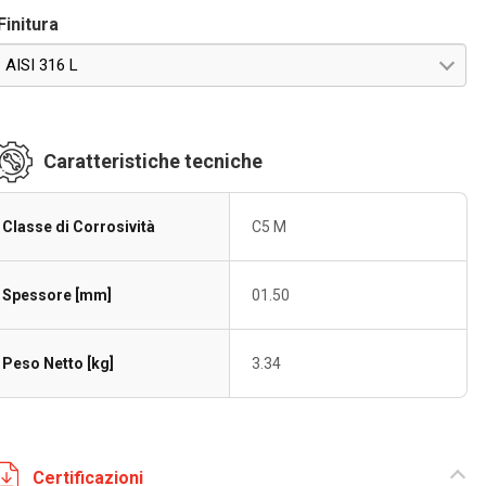
Finitura
AISI 316 L
Caratteristiche tecniche
Classe di Corrosività
C5 M
Spessore [mm]
01.50
Peso Netto [kg]
3.34
Certificazioni