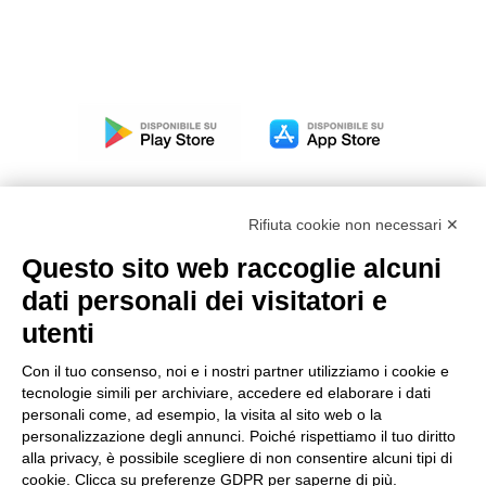
Rifiuta cookie non necessari ✕
Questo sito web raccoglie alcuni
Modello organizzativo, gestione e controllo – D. lgs.
dati personali dei visitatori e
231/2001
utenti
Politica di gruppo
Condizioni generali di vendita DKC Europe
Con il tuo consenso, noi e i nostri partner utilizziamo i cookie e
Condizioni generali di vendita DKC Power Solutions
tecnologie simili per archiviare, accedere ed elaborare i dati
Condizioni generali di acquisto
personali come, ad esempio, la visita al sito web o la
personalizzazione degli annunci. Poiché rispettiamo il tuo diritto
Codice etico
alla privacy, è possibile scegliere di non consentire alcuni tipi di
cookie. Clicca su preferenze GDPR per saperne di più.