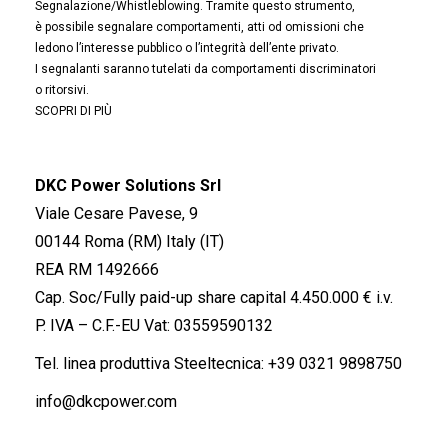
Segnalazione/Whistleblowing. Tramite questo strumento,
è possibile segnalare comportamenti, atti od omissioni che
ledono l’interesse pubblico o l’integrità dell’ente privato.
I segnalanti saranno tutelati da comportamenti discriminatori
o ritorsivi.
SCOPRI DI PIÙ
DKC Power Solutions Srl
Viale Cesare Pavese, 9
00144 Roma (RM) Italy (IT)
REA RM 1492666
Cap. Soc/Fully paid-up share capital 4.450.000 € i.v.
P. IVA – C.F.-EU Vat: 03559590132
Tel. linea produttiva Steeltecnica:
+39 0321 9898750
info@dkcpower.com