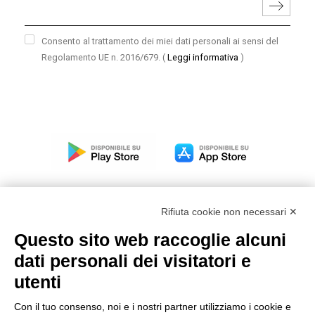
Consento al trattamento dei miei dati personali ai sensi del
Regolamento UE n. 2016/679.
(
Leggi informativa
)
Rifiuta cookie non necessari ✕
Questo sito web raccoglie alcuni
Modello organizzativo, gestione e controllo – D. lgs.
dati personali dei visitatori e
231/2001
utenti
Politica di gruppo
Condizioni generali di vendita DKC Europe
Con il tuo consenso, noi e i nostri partner utilizziamo i cookie e