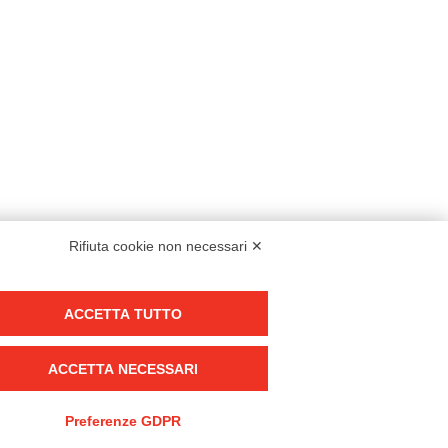
Rifiuta cookie non necessari ✕
Modello organizzativo, gestione e controllo – D. lgs. 231/2001
ACCETTA TUTTO
Politica di gruppo
Condizioni generali di vendita DKC Europe
ACCETTA NECESSARI
Condizioni generali di vendita DKC Power Solutions
Condizioni generali di acquisto
Preferenze GDPR
Codice etico