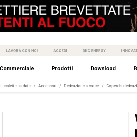
LAVORA CON NOI
ACCEDI
DKC ENERGY
INNOVA
 Commerciale
Prodotti
Download
B
a scalette saldate
Accessori
Derivazione a croce
Coperchi derivaz