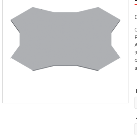
C
F
A
9
c
a