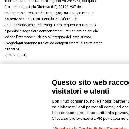
In ottemperanza al Decreto Legislativo 24/2023, col quale
l’Italia ha recepito la Direttiva (UE) 2019/1937 del
Parlamento europeo e del Consiglio, DKC Europe mette a
disposizione dei propri utenti la Piattaforma di
Segnalazione/Whistleblowing. Tramite questo strumento,
è possibile segnalare comportamenti, atti od omissioni che
ledono l’interesse pubblico o l’integrità dell’ente privato.
I segnalanti saranno tutelati da comportamenti discriminatori
o ritorsivi.
SCOPRI DI PIÙ
Questo sito web raccog
Connettiti con noi
FACEBOOK
/
LINKEDIN
/
YOUTUBE
/
I
visitatori e utenti
© 2019 - DKC Europe
/
Privacy
-
Cookies
-
Modifica preferenze Co
Con il tuo consenso, noi e i nostri partner 
ed elaborare i dati personali come, ad esem
Poiché rispettiamo il tuo diritto alla privacy
Clicca su preferenze GDPR per saperne di
Visualizza la Cookie Policy Completa