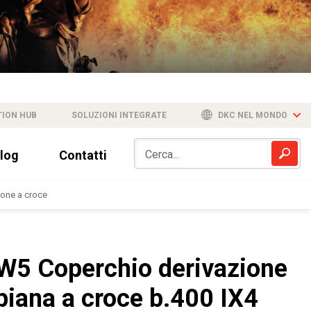
TION HUB
SOLUZIONI INTEGRATE
DKC NEL MONDO
log
Contatti
ione a croce
W5 Coperchio derivazione
piana a croce b.400 IX4