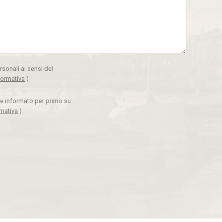
rsonali ai sensi del
formativa
)
ere informato per primo su
rmativa
)