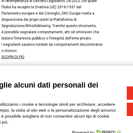
In ottemperanza al Decreto Legislativo 24/2023, col quale
l’Italia ha recepito la Direttiva (UE) 2019/1937 del
Parlamento europeo e del Consiglio, DKC Europe mette a
disposizione dei propri utenti la Piattaforma di
Segnalazione/Whistleblowing. Tramite questo strumento,
è possibile segnalare comportamenti, atti od omissioni che
ledono l’interesse pubblico o l’integrità dell’ente privato.
I segnalanti saranno tutelati da comportamenti discriminatori
o ritorsivi.
SCOPRI DI PIÙ
lie alcuni dati personali dei
NSTAGRAM
/
TWITTER
okie
-
Yourbiz
utilizziamo i cookie e tecnologie simili per archiviare, accedere
pio, la visita al sito web o la personalizzazione degli annunci.
, è possibile scegliere di non consentire alcuni tipi di cookie.
 più.
Powered by