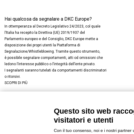
Hai qualcosa da segnalare a DKC Europe?
In ottemperanza al Decreto Legislativo 24/2023, col quale
l’Italia ha recepito la Direttiva (UE) 2019/1937 del
Parlamento europeo e del Consiglio, DKC Europe mette a
disposizione dei propri utenti la Piattaforma di
Segnalazione/Whistleblowing. Tramite questo strumento,
è possibile segnalare comportamenti, atti od omissioni che
ledono l’interesse pubblico o l’integrità dell’ente privato.
I segnalanti saranno tutelati da comportamenti discriminatori
o ritorsivi.
SCOPRI DI PIÙ
Questo sito web raccog
Connettiti con noi
FACEBOOK
/
LINKEDIN
/
YOUTUBE
/
I
visitatori e utenti
© 2019 - DKC Europe
/
Privacy
-
Cookies
-
Modifica preferenze Co
Con il tuo consenso, noi e i nostri partner 