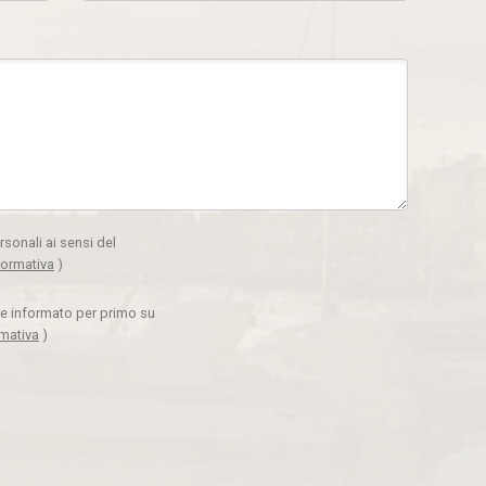
rsonali ai sensi del
formativa
)
ere informato per primo su
rmativa
)