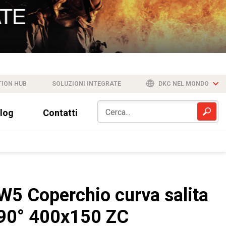
TION HUB
SOLUZIONI INTEGRATE
DKC NEL MONDO
log
Contatti
W5 Coperchio curva salita
90° 400x150 ZC