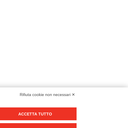
Rifiuta cookie non necessari ✕
Modello organizzativo, gestione e controllo – D. lgs. 231/2001
ACCETTA TUTTO
Politica di gruppo
Condizioni generali di vendita DKC Europe