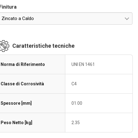
Finitura
Zincato a Caldo
Caratteristiche tecniche
Norma di Riferimento
UNI EN 1461
Classe di Corrosività
C4
Spessore [mm]
01.00
Peso Netto [kg]
2.35