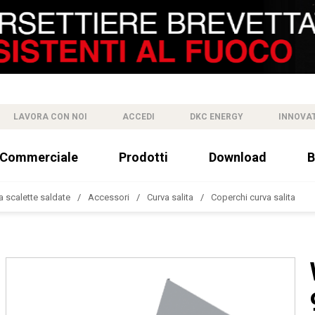
LAVORA CON NOI
ACCEDI
DKC ENERGY
INNOVA
 Commerciale
Prodotti
Download
B
a scalette saldate
Accessori
Curva salita
Coperchi curva salita