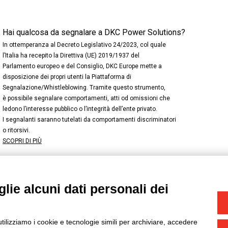
Hai qualcosa da segnalare a DKC Power Solutions?
In ottemperanza al Decreto Legislativo 24/2023, col quale
l’Italia ha recepito la Direttiva (UE) 2019/1937 del
Parlamento europeo e del Consiglio, DKC Europe mette a
disposizione dei propri utenti la Piattaforma di
Segnalazione/Whistleblowing. Tramite questo strumento,
è possibile segnalare comportamenti, atti od omissioni che
ledono l’interesse pubblico o l’integrità dell’ente privato.
I segnalanti saranno tutelati da comportamenti discriminatori
o ritorsivi.
SCOPRI DI PIÙ
lie alcuni dati personali dei
NSTAGRAM
/
TWITTER
okie
-
Yourbiz
utilizziamo i cookie e tecnologie simili per archiviare, accedere