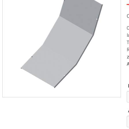
C
l
T
R
z
A