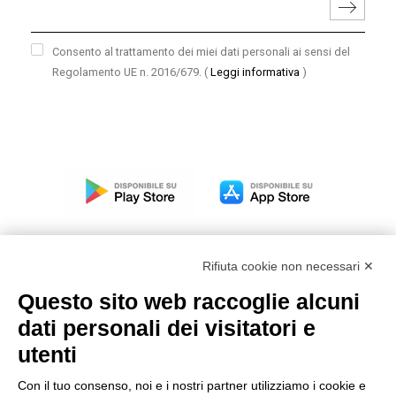
Consento al trattamento dei miei dati personali ai sensi del
Regolamento UE n. 2016/679.
(
Leggi informativa
)
Rifiuta cookie non necessari ✕
Questo sito web raccoglie alcuni
Modello organizzativo, gestione e controllo – D. lgs.
dati personali dei visitatori e
231/2001
utenti
Politica di gruppo
Condizioni generali di vendita DKC Europe
Con il tuo consenso, noi e i nostri partner utilizziamo i cookie e