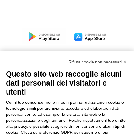
Rifiuta cookie non necessari ✕
Questo sito web raccoglie alcuni
Modello organizzativo, gestione e controllo – D. lgs.
dati personali dei visitatori e
231/2001
utenti
Politica di gruppo
Condizioni generali di vendita DKC Europe
Con il tuo consenso, noi e i nostri partner utilizziamo i cookie e
Condizioni generali di vendita DKC Power Solutions
tecnologie simili per archiviare, accedere ed elaborare i dati
Condizioni generali di acquisto
personali come, ad esempio, la visita al sito web o la
personalizzazione degli annunci. Poiché rispettiamo il tuo diritto
Codice etico
alla privacy, è possibile scegliere di non consentire alcuni tipi di
cookie. Clicca su preferenze GDPR per saperne di più.