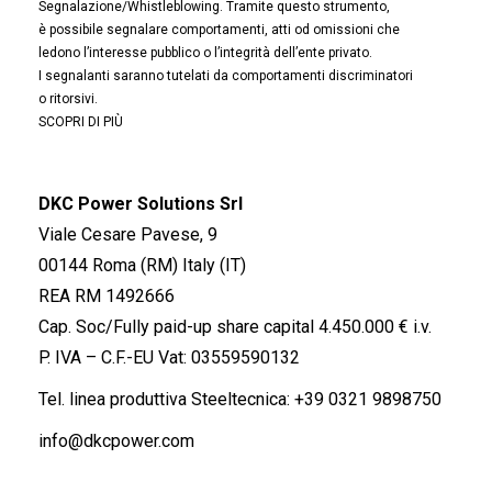
Segnalazione/Whistleblowing. Tramite questo strumento,
è possibile segnalare comportamenti, atti od omissioni che
ledono l’interesse pubblico o l’integrità dell’ente privato.
I segnalanti saranno tutelati da comportamenti discriminatori
o ritorsivi.
SCOPRI DI PIÙ
DKC Power Solutions Srl
Viale Cesare Pavese, 9
00144 Roma (RM) Italy (IT)
REA RM 1492666
Cap. Soc/Fully paid-up share capital 4.450.000 € i.v.
P. IVA – C.F.-EU Vat: 03559590132
Tel. linea produttiva Steeltecnica:
+39 0321 9898750
info@dkcpower.com