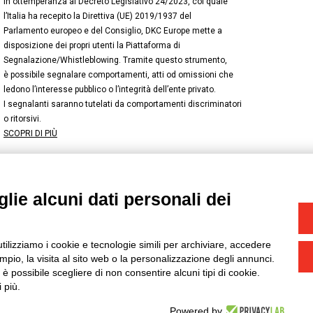
In ottemperanza al Decreto Legislativo 24/2023, col quale
l’Italia ha recepito la Direttiva (UE) 2019/1937 del
Parlamento europeo e del Consiglio, DKC Europe mette a
disposizione dei propri utenti la Piattaforma di
Segnalazione/Whistleblowing. Tramite questo strumento,
è possibile segnalare comportamenti, atti od omissioni che
ledono l’interesse pubblico o l’integrità dell’ente privato.
I segnalanti saranno tutelati da comportamenti discriminatori
o ritorsivi.
SCOPRI DI PIÙ
lie alcuni dati personali dei
NSTAGRAM
/
TWITTER
okie
-
Yourbiz
utilizziamo i cookie e tecnologie simili per archiviare, accedere
pio, la visita al sito web o la personalizzazione degli annunci.
, è possibile scegliere di non consentire alcuni tipi di cookie.
 più.
Powered by