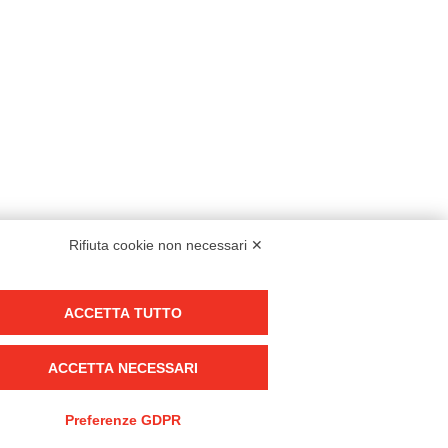
Rifiuta cookie non necessari ✕
Modello organizzativo, gestione e controllo – D. lgs. 231/2001
ACCETTA TUTTO
Politica di gruppo
Condizioni generali di vendita DKC Europe
ACCETTA NECESSARI
Condizioni generali di vendita DKC Power Solutions
Condizioni generali di acquisto
Preferenze GDPR
Codice etico