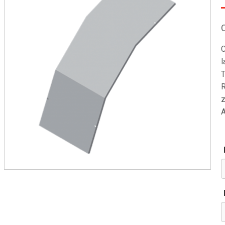
C
l
T
R
z
A