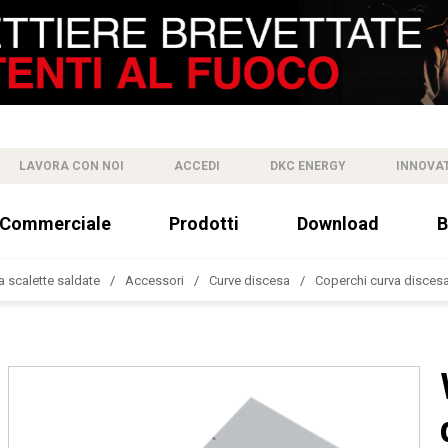
LAVORA CON NOI
ACCEDI
DKC ENERGY
INNOVA
 Commerciale
Prodotti
Download
B
a scalette saldate
Accessori
Curve discesa
Coperchi curva disces