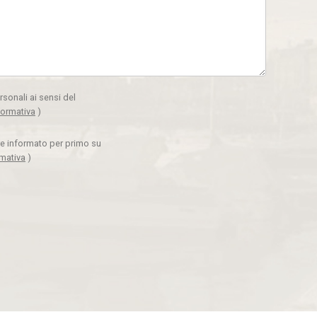
rsonali ai sensi del
formativa
)
ere informato per primo su
rmativa
)