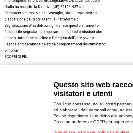
In ottemperanza al Decreto Legislativo 24/2023, col quale
l’Italia ha recepito la Direttiva (UE) 2019/1937 del
Parlamento europeo e del Consiglio, DKC Europe mette a
disposizione dei propri utenti la Piattaforma di
Segnalazione/Whistleblowing. Tramite questo strumento,
è possibile segnalare comportamenti, atti od omissioni che
ledono l’interesse pubblico o l’integrità dell’ente privato.
I segnalanti saranno tutelati da comportamenti discriminatori
o ritorsivi.
SCOPRI DI PIÙ
Questo sito web raccog
Connettiti con noi
FACEBOOK
/
LINKEDIN
/
YOUTUBE
/
I
visitatori e utenti
© 2019 - DKC Europe
/
Privacy
-
Cookies
-
Modifica preferenze Co
Con il tuo consenso, noi e i nostri partner 
ed elaborare i dati personali come, ad esem
Poiché rispettiamo il tuo diritto alla privacy
Clicca su preferenze GDPR per saperne di
Visualizza la Cookie Policy Completa