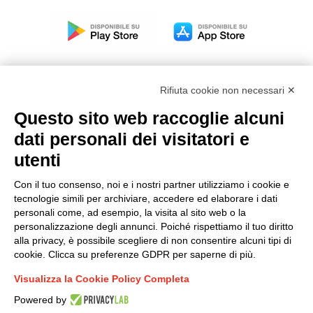
Rifiuta cookie non necessari ✕
Questo sito web raccoglie alcuni
Modello organizzativo, gestione e controllo – D. lgs.
dati personali dei visitatori e
231/2001
utenti
Politica di gruppo
Condizioni generali di vendita DKC Europe
Con il tuo consenso, noi e i nostri partner utilizziamo i cookie e
Condizioni generali di vendita DKC Power Solutions
tecnologie simili per archiviare, accedere ed elaborare i dati
Condizioni generali di acquisto
personali come, ad esempio, la visita al sito web o la
personalizzazione degli annunci. Poiché rispettiamo il tuo diritto
Codice etico
alla privacy, è possibile scegliere di non consentire alcuni tipi di
cookie. Clicca su preferenze GDPR per saperne di più.
Connettiti con noi
Visualizza la Cookie Policy Completa
FACEBOOK
/
LINKEDIN
/
YOUTUBE
/
INSTAGRAM
/
Powered by
TWITTER