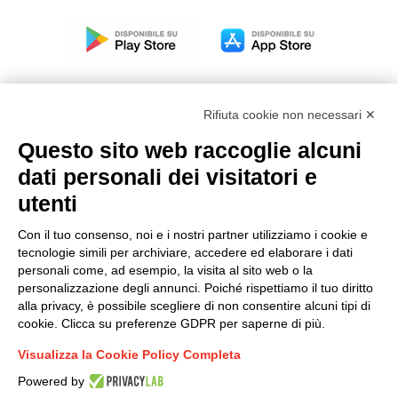
Rifiuta cookie non necessari ✕
Questo sito web raccoglie alcuni
Modello organizzativo, gestione e controllo – D. lgs.
dati personali dei visitatori e
231/2001
utenti
Politica di gruppo
Condizioni generali di vendita DKC Europe
Con il tuo consenso, noi e i nostri partner utilizziamo i cookie e
Condizioni generali di vendita DKC Power Solutions
tecnologie simili per archiviare, accedere ed elaborare i dati
Condizioni generali di acquisto
personali come, ad esempio, la visita al sito web o la
personalizzazione degli annunci. Poiché rispettiamo il tuo diritto
Codice etico
alla privacy, è possibile scegliere di non consentire alcuni tipi di
cookie. Clicca su preferenze GDPR per saperne di più.
Connettiti con noi
Visualizza la Cookie Policy Completa
FACEBOOK
/
LINKEDIN
/
YOUTUBE
/
INSTAGRAM
/
Powered by
TWITTER