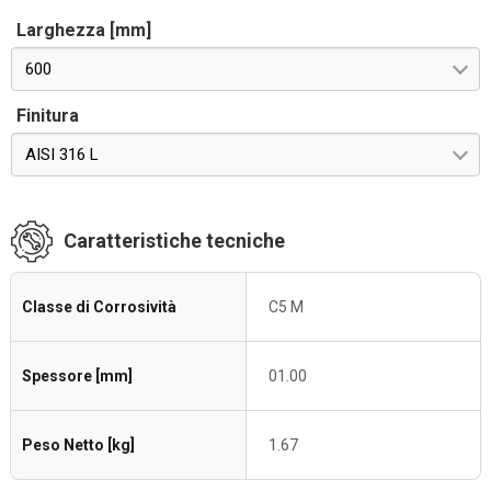
Larghezza [mm]
600
Finitura
AISI 316 L
Caratteristiche tecniche
Classe di Corrosività
C5 M
Spessore [mm]
01.00
Peso Netto [kg]
1.67