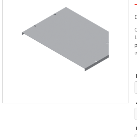
C
L
p
c