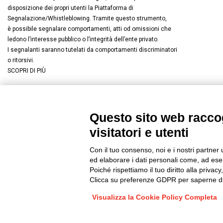
disposizione dei propri utenti la Piattaforma di
Segnalazione/Whistleblowing. Tramite questo strumento,
è possibile segnalare comportamenti, atti od omissioni che
ledono l’interesse pubblico o l’integrità dell’ente privato.
I segnalanti saranno tutelati da comportamenti discriminatori
o ritorsivi.
SCOPRI DI PIÙ
Questo sito web raccog
Connettiti con noi
FACEBOOK
/
LINKEDIN
/
YOUTUBE
/
I
visitatori e utenti
© 2019 - DKC Europe
/
Privacy
-
Cookies
-
Modifica preferenze Co
Con il tuo consenso, noi e i nostri partner 
ed elaborare i dati personali come, ad esem
Poiché rispettiamo il tuo diritto alla privacy
Clicca su preferenze GDPR per saperne di
Visualizza la Cookie Policy Completa