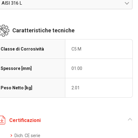
AISI 316 L
Caratteristiche tecniche
Classe di Corrosività
C5 M
Spessore [mm]
01.00
Peso Netto [kg]
2.01
Certificazioni
Dich. CE serie