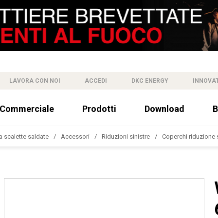
LAVORA CON NOI
ACCEDI
DKC ENERGY
INNOVA
 Commerciale
Prodotti
Download
B
a scalette saldate
Accessori
Riduzioni sinistre
Coperchi riduzione s