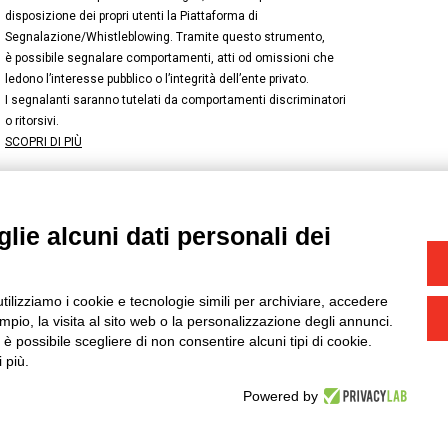
disposizione dei propri utenti la Piattaforma di
Segnalazione/Whistleblowing. Tramite questo strumento,
è possibile segnalare comportamenti, atti od omissioni che
ledono l’interesse pubblico o l’integrità dell’ente privato.
I segnalanti saranno tutelati da comportamenti discriminatori
o ritorsivi.
SCOPRI DI PIÙ
lie alcuni dati personali dei
NSTAGRAM
/
TWITTER
okie
-
Yourbiz
utilizziamo i cookie e tecnologie simili per archiviare, accedere
pio, la visita al sito web o la personalizzazione degli annunci.
, è possibile scegliere di non consentire alcuni tipi di cookie.
 più.
Powered by