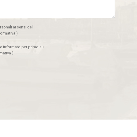
rsonali ai sensi del
formativa
)
ere informato per primo su
rmativa
)