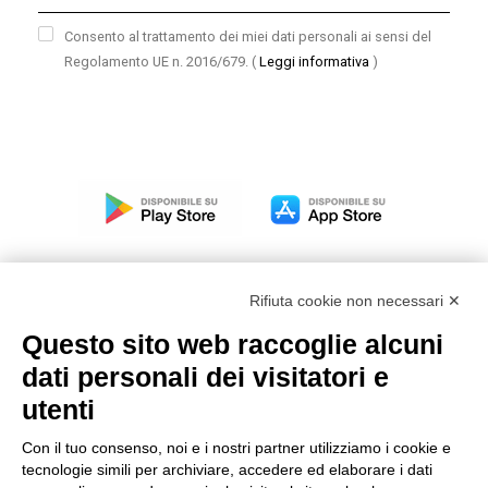
Consento al trattamento dei miei dati personali ai sensi del
Regolamento UE n. 2016/679.
(
Leggi informativa
)
Rifiuta cookie non necessari ✕
Questo sito web raccoglie alcuni
Modello organizzativo, gestione e controllo – D. lgs.
dati personali dei visitatori e
231/2001
utenti
Politica di gruppo
Condizioni generali di vendita DKC Europe
Con il tuo consenso, noi e i nostri partner utilizziamo i cookie e
Condizioni generali di vendita DKC Power Solutions
tecnologie simili per archiviare, accedere ed elaborare i dati