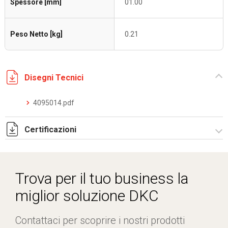
Spessore [mm]
01.00
Peso Netto [kg]
0.21
Disegni Tecnici
4095014.pdf
Certificazioni
Dich. CE serie F5.pdf
IMQ_CA02.03899.pdf
Trova per il tuo business la
miglior soluzione DKC
Contattaci per scoprire i nostri prodotti