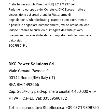
l’Italia ha recepito la Direttiva (UE) 2019/1937 del
Parlamento europeo e del Consiglio, DKC Europe mette a
disposizione dei propri utenti la Piattaforma di
Segnalazione/Whistleblowing. Tramite questo strumento,
è possibile segnalare comportamenti, atti od omissioni che
ledono l’interesse pubblico o l’integrità dell’ente privato.
I segnalanti saranno tutelati da comportamenti discriminatori
o ritorsivi.
SCOPRI DI PIÙ
DKC Power Solutions Srl
Viale Cesare Pavese, 9
00144 Roma (RM) Italy (IT)
REA RM 1492666
Cap. Soc/Fully paid-up share capital 4.450.000 € i.v.
P. IVA – C.F.-EU Vat: 03559590132
Tel. linea produttiva Steeltecnica:
+39 0321 9898750