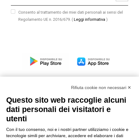
Consento al trattamento dei miei dati personali ai sensi del
Regolamento UE n. 2016/679.
(
Leggi informativa
)
Rifiuta cookie non necessari ✕
Questo sito web raccoglie alcuni
Modello organizzativo, gestione e controllo – D. lgs.
dati personali dei visitatori e
231/2001
utenti
Politica di gruppo
Condizioni generali di vendita DKC Europe
Con il tuo consenso, noi e i nostri partner utilizziamo i cookie e
Condizioni generali di vendita DKC Power Solutions
tecnologie simili per archiviare, accedere ed elaborare i dati