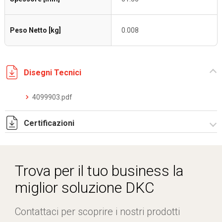
Peso Netto [kg]
0.008
Disegni Tecnici
4099903.pdf
Certificazioni
Dich. CE serie F5.pdf
IMQ_CA02.03899.pdf
Trova per il tuo business la
miglior soluzione DKC
Contattaci per scoprire i nostri prodotti