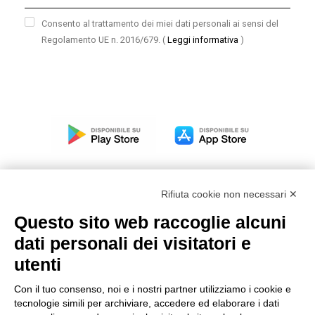
Consento al trattamento dei miei dati personali ai sensi del
Regolamento UE n. 2016/679.
(
Leggi informativa
)
Rifiuta cookie non necessari ✕
Questo sito web raccoglie alcuni
Modello organizzativo, gestione e controllo – D. lgs.
dati personali dei visitatori e
231/2001
utenti
Politica di gruppo
Condizioni generali di vendita DKC Europe
Con il tuo consenso, noi e i nostri partner utilizziamo i cookie e
Condizioni generali di vendita DKC Power Solutions
tecnologie simili per archiviare, accedere ed elaborare i dati