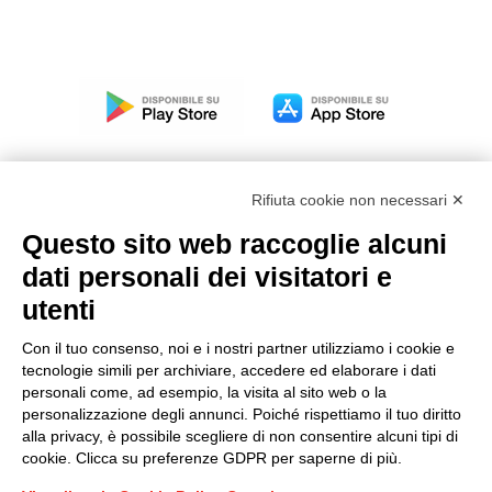
Rifiuta cookie non necessari ✕
Questo sito web raccoglie alcuni
Modello organizzativo, gestione e controllo – D. lgs.
dati personali dei visitatori e
231/2001
utenti
Politica di gruppo
Condizioni generali di vendita DKC Europe
Con il tuo consenso, noi e i nostri partner utilizziamo i cookie e
Condizioni generali di vendita DKC Power Solutions
tecnologie simili per archiviare, accedere ed elaborare i dati
Condizioni generali di acquisto
personali come, ad esempio, la visita al sito web o la
personalizzazione degli annunci. Poiché rispettiamo il tuo diritto
Codice etico
alla privacy, è possibile scegliere di non consentire alcuni tipi di
cookie. Clicca su preferenze GDPR per saperne di più.
Connettiti con noi