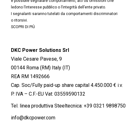
è possibile segnalare comportamenti, atti od omissioni che
ledono l’interesse pubblico o l’integrità dell’ente privato.
I segnalanti saranno tutelati da comportamenti discriminatori
o ritorsivi.
SCOPRI DI PIÙ
DKC Power Solutions Srl
Viale Cesare Pavese, 9
00144 Roma (RM) Italy (IT)
REA RM 1492666
Cap. Soc/Fully paid-up share capital 4.450.000 € i.v.
P. IVA – C.F.-EU Vat: 03559590132
Tel. linea produttiva Steeltecnica:
+39 0321 9898750
info@dkcpower.com