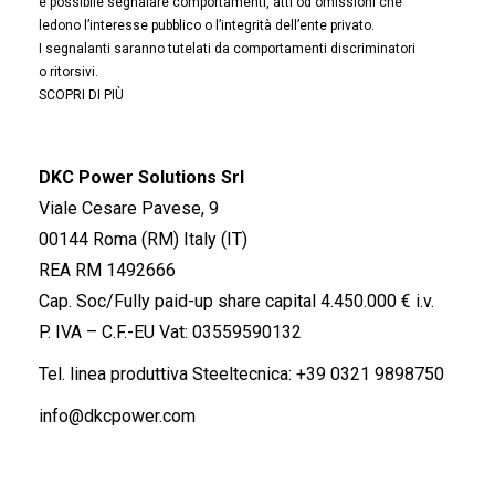
è possibile segnalare comportamenti, atti od omissioni che
ledono l’interesse pubblico o l’integrità dell’ente privato.
I segnalanti saranno tutelati da comportamenti discriminatori
o ritorsivi.
SCOPRI DI PIÙ
DKC Power Solutions Srl
Viale Cesare Pavese, 9
00144 Roma (RM) Italy (IT)
REA RM 1492666
Cap. Soc/Fully paid-up share capital 4.450.000 € i.v.
P. IVA – C.F.-EU Vat: 03559590132
Tel. linea produttiva Steeltecnica:
+39 0321 9898750
info@dkcpower.com