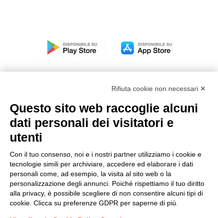
Rifiuta cookie non necessari ✕
Questo sito web raccoglie alcuni
Modello organizzativo, gestione e controllo – D. lgs.
dati personali dei visitatori e
231/2001
utenti
Politica di gruppo
Condizioni generali di vendita DKC Europe
Con il tuo consenso, noi e i nostri partner utilizziamo i cookie e
Condizioni generali di vendita DKC Power Solutions
tecnologie simili per archiviare, accedere ed elaborare i dati
Condizioni generali di acquisto
personali come, ad esempio, la visita al sito web o la
personalizzazione degli annunci. Poiché rispettiamo il tuo diritto
Codice etico
alla privacy, è possibile scegliere di non consentire alcuni tipi di
cookie. Clicca su preferenze GDPR per saperne di più.
Connettiti con noi