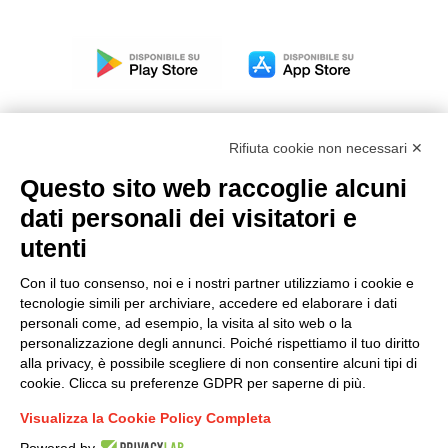
Rifiuta cookie non necessari ✕
Questo sito web raccoglie alcuni
Modello organizzativo, gestione e controllo – D. lgs.
dati personali dei visitatori e
231/2001
utenti
Politica di gruppo
Condizioni generali di vendita DKC Europe
Con il tuo consenso, noi e i nostri partner utilizziamo i cookie e
Condizioni generali di vendita DKC Power Solutions
tecnologie simili per archiviare, accedere ed elaborare i dati
Condizioni generali di acquisto
personali come, ad esempio, la visita al sito web o la
personalizzazione degli annunci. Poiché rispettiamo il tuo diritto
Codice etico
alla privacy, è possibile scegliere di non consentire alcuni tipi di
cookie. Clicca su preferenze GDPR per saperne di più.
Connettiti con noi
Visualizza la Cookie Policy Completa
FACEBOOK
/
LINKEDIN
/
YOUTUBE
/
INSTAGRAM
/