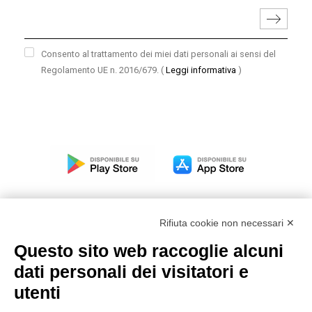
Consento al trattamento dei miei dati personali ai sensi del
Regolamento UE n. 2016/679.
(
Leggi informativa
)
Rifiuta cookie non necessari ✕
Questo sito web raccoglie alcuni
Modello organizzativo, gestione e controllo – D. lgs.
dati personali dei visitatori e
231/2001
utenti
Politica di gruppo
Condizioni generali di vendita DKC Europe