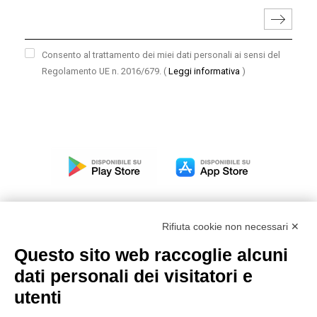
Consento al trattamento dei miei dati personali ai sensi del
Regolamento UE n. 2016/679.
(
Leggi informativa
)
Rifiuta cookie non necessari ✕
Questo sito web raccoglie alcuni
Modello organizzativo, gestione e controllo – D. lgs.
dati personali dei visitatori e
231/2001
utenti
Politica di gruppo
Condizioni generali di vendita DKC Europe