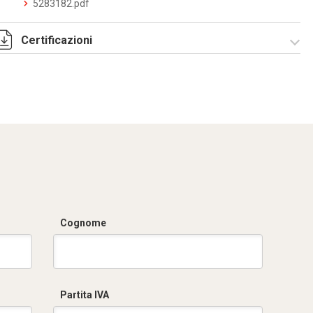
5283182.pdf
Certificazioni
Dich. CE serie C5.pdf
Certificato
conformità EN
1461.pdf
Cognome
Partita IVA