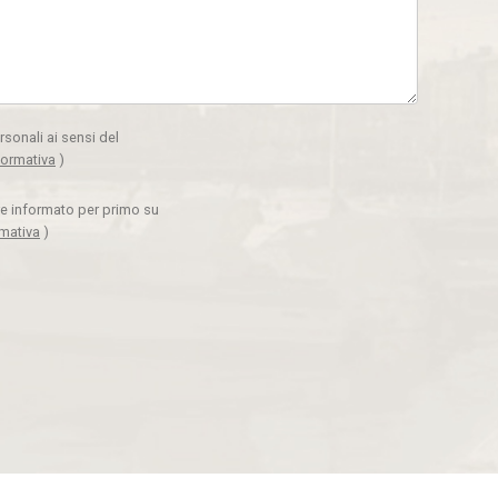
rsonali ai sensi del
formativa
)
ere informato per primo su
rmativa
)