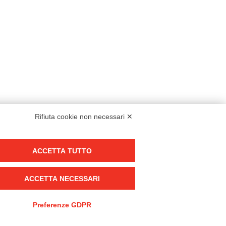
Rifiuta cookie non necessari ✕
Modello organizzativo, gestione e controllo – D. lgs. 231/2001
ACCETTA TUTTO
Politica di gruppo
Condizioni generali di vendita DKC Europe
ACCETTA NECESSARI
Condizioni generali di vendita DKC Power Solutions
Condizioni generali di acquisto
Preferenze GDPR
Codice etico