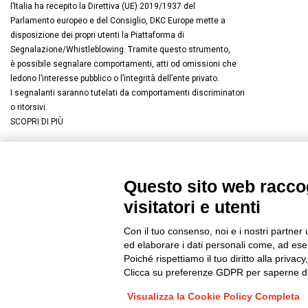
l’Italia ha recepito la Direttiva (UE) 2019/1937 del
Parlamento europeo e del Consiglio, DKC Europe mette a
disposizione dei propri utenti la Piattaforma di
Segnalazione/Whistleblowing. Tramite questo strumento,
è possibile segnalare comportamenti, atti od omissioni che
ledono l’interesse pubblico o l’integrità dell’ente privato.
I segnalanti saranno tutelati da comportamenti discriminatori
o ritorsivi.
SCOPRI DI PIÙ
Questo sito web raccog
Connettiti con noi
FACEBOOK
/
LINKEDIN
/
YOUTUBE
/
I
visitatori e utenti
© 2019 - DKC Europe
/
Privacy
-
Cookies
-
Modifica preferenze Co
Con il tuo consenso, noi e i nostri partner 
ed elaborare i dati personali come, ad esem
Poiché rispettiamo il tuo diritto alla privacy
Clicca su preferenze GDPR per saperne di
Visualizza la Cookie Policy Completa