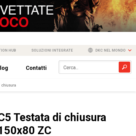
TION HUB
SOLUZIONI INTEGRATE
DKC NEL MONDO
log
Contatti
i chiusura
C5 Testata di chiusura
150x80 ZC