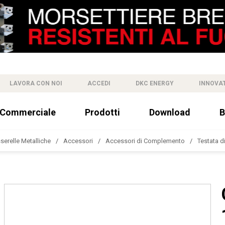
LAVORA CON NOI
ACCEDI
DKC ENERGY
INNOVA
 Commerciale
Prodotti
Download
B
sserelle Metalliche
Accessori
Accessori di Complemento
Testata d