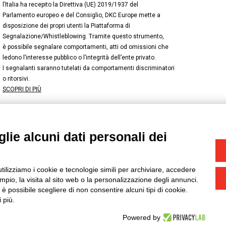
l’Italia ha recepito la Direttiva (UE) 2019/1937 del
Parlamento europeo e del Consiglio, DKC Europe mette a
disposizione dei propri utenti la Piattaforma di
Segnalazione/Whistleblowing. Tramite questo strumento,
è possibile segnalare comportamenti, atti od omissioni che
ledono l’interesse pubblico o l’integrità dell’ente privato.
I segnalanti saranno tutelati da comportamenti discriminatori
o ritorsivi.
SCOPRI DI PIÙ
lie alcuni dati personali dei
NSTAGRAM
/
TWITTER
okie
-
Yourbiz
utilizziamo i cookie e tecnologie simili per archiviare, accedere
pio, la visita al sito web o la personalizzazione degli annunci.
, è possibile scegliere di non consentire alcuni tipi di cookie.
 più.
Powered by