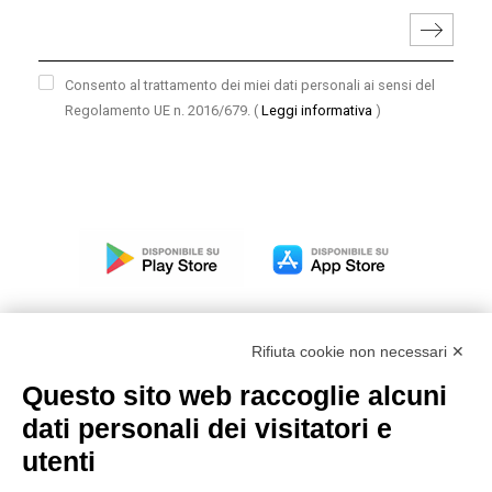
Consento al trattamento dei miei dati personali ai sensi del
Regolamento UE n. 2016/679.
(
Leggi informativa
)
Rifiuta cookie non necessari ✕
Questo sito web raccoglie alcuni
Modello organizzativo, gestione e controllo – D. lgs.
dati personali dei visitatori e
231/2001
utenti
Politica di gruppo
Condizioni generali di vendita DKC Europe