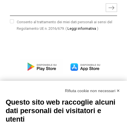
Consento al trattamento dei miei dati personali ai sensi del
Regolamento UE n. 2016/679.
(
Leggi informativa
)
Rifiuta cookie non necessari ✕
Questo sito web raccoglie alcuni
Modello organizzativo, gestione e controllo – D. lgs.
dati personali dei visitatori e
231/2001
utenti
Politica di gruppo
Condizioni generali di vendita DKC Europe