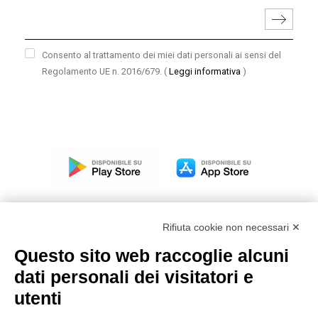
Consento al trattamento dei miei dati personali ai sensi del
Regolamento UE n. 2016/679.
(
Leggi informativa
)
Rifiuta cookie non necessari ✕
Questo sito web raccoglie alcuni
Modello organizzativo, gestione e controllo – D. lgs.
dati personali dei visitatori e
231/2001
utenti
Politica di gruppo
Condizioni generali di vendita DKC Europe