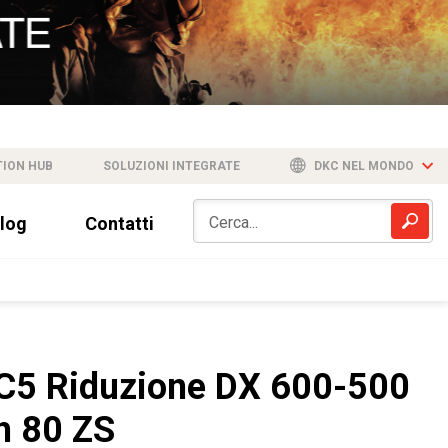
TION HUB
SOLUZIONI INTEGRATE
DKC NEL MONDO
log
Contatti
C5 Riduzione DX 600-500
h 80 ZS