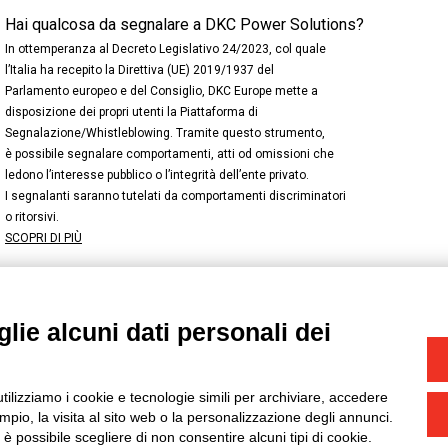
Hai qualcosa da segnalare a DKC Power Solutions?
In ottemperanza al Decreto Legislativo 24/2023, col quale
l’Italia ha recepito la Direttiva (UE) 2019/1937 del
Parlamento europeo e del Consiglio, DKC Europe mette a
disposizione dei propri utenti la Piattaforma di
Segnalazione/Whistleblowing. Tramite questo strumento,
è possibile segnalare comportamenti, atti od omissioni che
ledono l’interesse pubblico o l’integrità dell’ente privato.
I segnalanti saranno tutelati da comportamenti discriminatori
o ritorsivi.
SCOPRI DI PIÙ
lie alcuni dati personali dei
NSTAGRAM
/
TWITTER
okie
-
Yourbiz
utilizziamo i cookie e tecnologie simili per archiviare, accedere
pio, la visita al sito web o la personalizzazione degli annunci.
, è possibile scegliere di non consentire alcuni tipi di cookie.