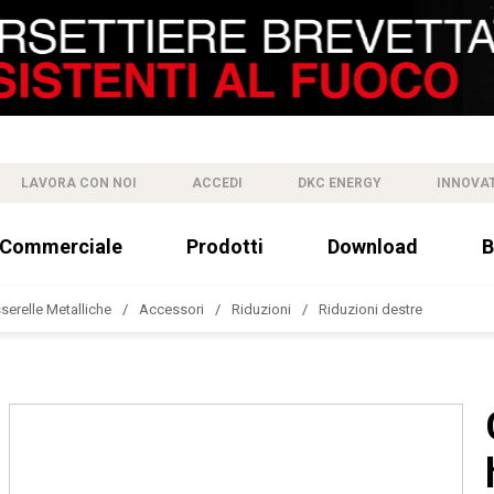
LAVORA CON NOI
ACCEDI
DKC ENERGY
INNOVA
 Commerciale
Prodotti
Download
B
sserelle Metalliche
Accessori
Riduzioni
Riduzioni destre