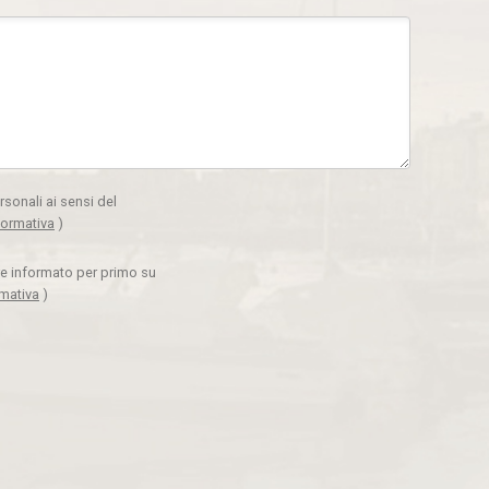
rsonali ai sensi del
formativa
)
ere informato per primo su
rmativa
)