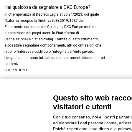
Hai qualcosa da segnalare a DKC Europe?
In ottemperanza al Decreto Legislativo 24/2023, col quale
l’Italia ha recepito la Direttiva (UE) 2019/1937 del
Parlamento europeo e del Consiglio, DKC Europe mette a
disposizione dei propri utenti la Piattaforma di
Segnalazione/Whistleblowing. Tramite questo strumento,
è possibile segnalare comportamenti, atti od omissioni che
ledono l’interesse pubblico o l’integrità dell’ente privato.
I segnalanti saranno tutelati da comportamenti discriminatori
o ritorsivi.
SCOPRI DI PIÙ
Questo sito web raccog
Connettiti con noi
FACEBOOK
/
LINKEDIN
/
YOUTUBE
/
I
visitatori e utenti
© 2019 - DKC Europe
/
Privacy
-
Cookies
-
Modifica preferenze Co
Con il tuo consenso, noi e i nostri partner 
ed elaborare i dati personali come, ad esem
Poiché rispettiamo il tuo diritto alla privacy