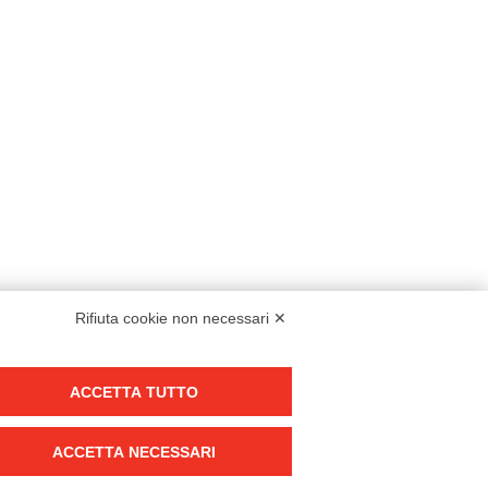
Rifiuta cookie non necessari ✕
Modello organizzativo, gestione e controllo – D. lgs. 231/2001
ACCETTA TUTTO
Politica di gruppo
Condizioni generali di vendita DKC Europe
ACCETTA NECESSARI
Condizioni generali di vendita DKC Power Solutions