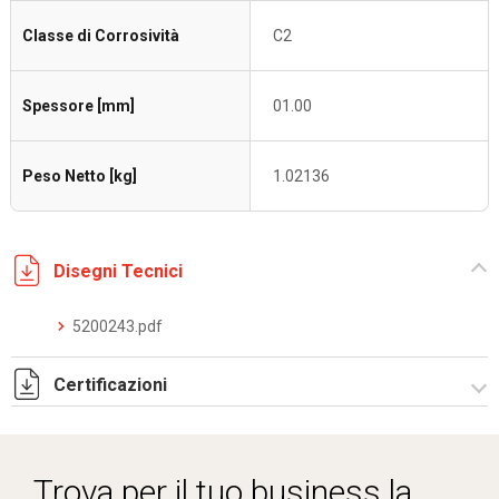
Classe di Corrosività
C2
Spessore [mm]
01.00
Peso Netto [kg]
1.02136
Disegni Tecnici
5200243.pdf
Certificazioni
Dich. CE serie C5.pdf
Trova per il tuo business la