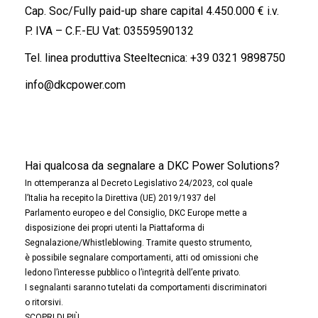
Cap. Soc/Fully paid-up share capital 4.450.000 € i.v.
P. IVA – C.F.-EU Vat: 03559590132
Tel. linea produttiva Steeltecnica:
+39 0321 9898750
info@dkcpower.com
Hai qualcosa da segnalare a DKC Power Solutions?
In ottemperanza al Decreto Legislativo 24/2023, col quale
l’Italia ha recepito la Direttiva (UE) 2019/1937 del
Parlamento europeo e del Consiglio, DKC Europe mette a
disposizione dei propri utenti la Piattaforma di
Segnalazione/Whistleblowing. Tramite questo strumento,
è possibile segnalare comportamenti, atti od omissioni che
ledono l’interesse pubblico o l’integrità dell’ente privato.
I segnalanti saranno tutelati da comportamenti discriminatori
o ritorsivi.
SCOPRI DI PIÙ