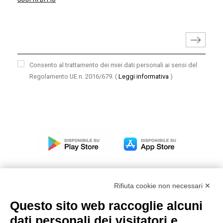
Consento al trattamento dei miei dati personali ai sensi del
Regolamento UE n. 2016/679.
(
Leggi informativa
)
Rifiuta cookie non necessari ✕
Questo sito web raccoglie alcuni
Modello organizzativo, gestione e controllo – D. lgs.
dati personali dei visitatori e
231/2001