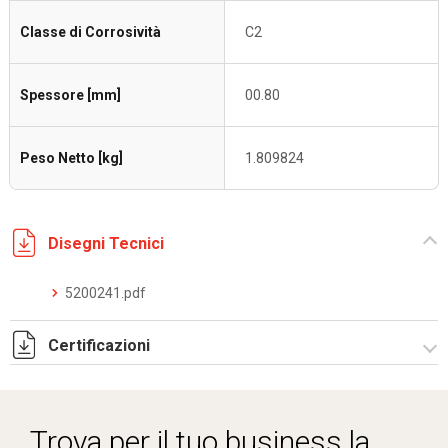
Classe di Corrosività
C2
Spessore [mm]
00.80
Peso Netto [kg]
1.809824
Disegni Tecnici
5200241.pdf
Certificazioni
Dich. CE serie C5.pdf
Trova per il tuo business la