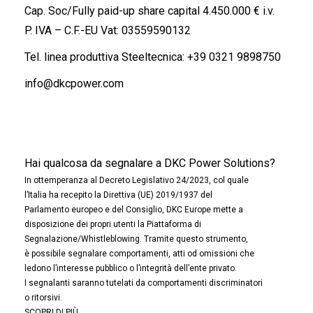
Cap. Soc/Fully paid-up share capital 4.450.000 € i.v.
P. IVA – C.F.-EU Vat: 03559590132
Tel. linea produttiva Steeltecnica:
+39 0321 9898750
info@dkcpower.com
Hai qualcosa da segnalare a DKC Power Solutions?
In ottemperanza al Decreto Legislativo 24/2023, col quale
l’Italia ha recepito la Direttiva (UE) 2019/1937 del
Parlamento europeo e del Consiglio, DKC Europe mette a
disposizione dei propri utenti la Piattaforma di
Segnalazione/Whistleblowing. Tramite questo strumento,
è possibile segnalare comportamenti, atti od omissioni che
ledono l’interesse pubblico o l’integrità dell’ente privato.
I segnalanti saranno tutelati da comportamenti discriminatori
o ritorsivi.
SCOPRI DI PIÙ