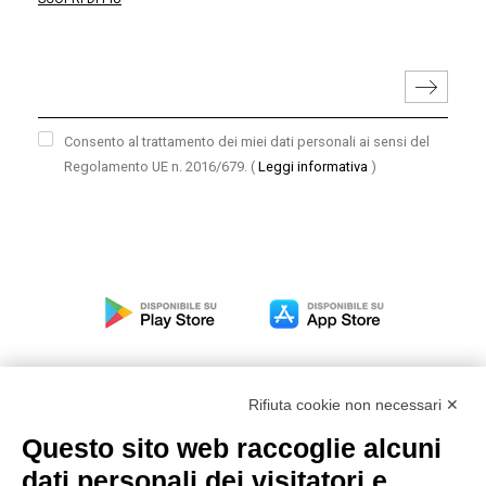
Consento al trattamento dei miei dati personali ai sensi del
Regolamento UE n. 2016/679.
(
Leggi informativa
)
Rifiuta cookie non necessari ✕
Questo sito web raccoglie alcuni
Modello organizzativo, gestione e controllo – D. lgs.
dati personali dei visitatori e
231/2001