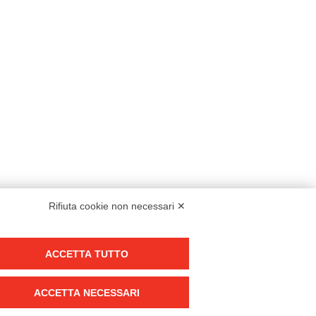
Rifiuta cookie non necessari ✕
Modello organizzativo, gestione e controllo – D. lgs. 231/2001
ACCETTA TUTTO
Politica di gruppo
Condizioni generali di vendita DKC Europe
ACCETTA NECESSARI
Condizioni generali di vendita DKC Power Solutions