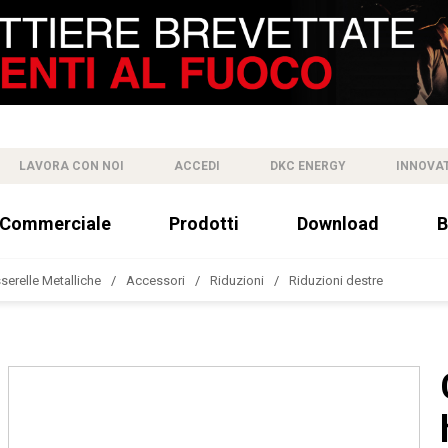
LAVORA CON NOI
ACCEDI
DKC ENERGY
INNOVA
 Commerciale
Prodotti
Download
B
sserelle Metalliche
Accessori
Riduzioni
Riduzioni destre