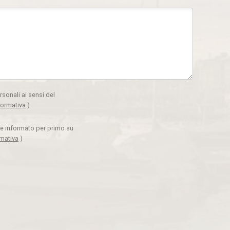
rsonali ai sensi del
formativa
)
ere informato per primo su
rmativa
)