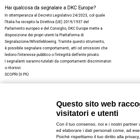
Hai qualcosa da segnalare a DKC Europe?
In ottemperanza al Decreto Legislativo 24/2023, col quale
l’Italia ha recepito la Direttiva (UE) 2019/1937 del
Parlamento europeo e del Consiglio, DKC Europe mette a
disposizione dei propri utenti la Piattaforma di
Segnalazione/Whistleblowing. Tramite questo strumento,
è possibile segnalare comportamenti, atti od omissioni che
ledono l’interesse pubblico o l’integrità dell’ente privato.
I segnalanti saranno tutelati da comportamenti discriminatori
o ritorsivi.
SCOPRI DI PIÙ
Questo sito web raccog
Connettiti con noi
FACEBOOK
/
LINKEDIN
/
YOUTUBE
/
I
visitatori e utenti
© 2019 - DKC Europe
/
Privacy
-
Cookies
-
Modifica preferenze Co
Con il tuo consenso, noi e i nostri partner 
ed elaborare i dati personali come, ad esem
Poiché rispettiamo il tuo diritto alla privacy