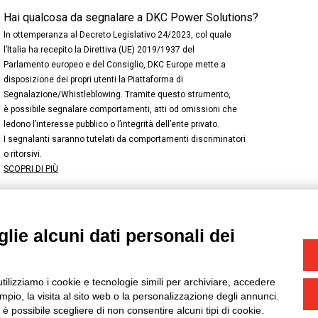
Hai qualcosa da segnalare a DKC Power Solutions?
In ottemperanza al Decreto Legislativo 24/2023, col quale
l’Italia ha recepito la Direttiva (UE) 2019/1937 del
Parlamento europeo e del Consiglio, DKC Europe mette a
disposizione dei propri utenti la Piattaforma di
Segnalazione/Whistleblowing. Tramite questo strumento,
è possibile segnalare comportamenti, atti od omissioni che
ledono l’interesse pubblico o l’integrità dell’ente privato.
I segnalanti saranno tutelati da comportamenti discriminatori
o ritorsivi.
SCOPRI DI PIÙ
lie alcuni dati personali dei
NSTAGRAM
/
TWITTER
okie
-
Yourbiz
utilizziamo i cookie e tecnologie simili per archiviare, accedere
pio, la visita al sito web o la personalizzazione degli annunci.
, è possibile scegliere di non consentire alcuni tipi di cookie.