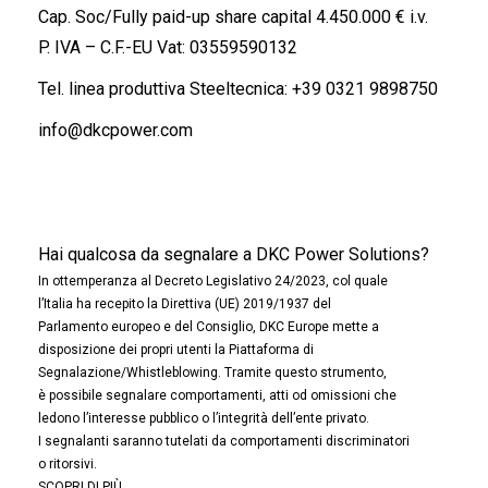
Cap. Soc/Fully paid-up share capital 4.450.000 € i.v.
P. IVA – C.F.-EU Vat: 03559590132
Tel. linea produttiva Steeltecnica:
+39 0321 9898750
info@dkcpower.com
Hai qualcosa da segnalare a DKC Power Solutions?
In ottemperanza al Decreto Legislativo 24/2023, col quale
l’Italia ha recepito la Direttiva (UE) 2019/1937 del
Parlamento europeo e del Consiglio, DKC Europe mette a
disposizione dei propri utenti la Piattaforma di
Segnalazione/Whistleblowing. Tramite questo strumento,
è possibile segnalare comportamenti, atti od omissioni che
ledono l’interesse pubblico o l’integrità dell’ente privato.
I segnalanti saranno tutelati da comportamenti discriminatori
o ritorsivi.
SCOPRI DI PIÙ