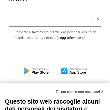
Consento al trattamento dei miei dati personali ai sensi del
Regolamento UE n. 2016/679.
(
Leggi informativa
)
Rifiuta cookie non necessari ✕
Questo sito web raccoglie alcuni
Modello organizzativo, gestione e controllo – D. lgs.
dati personali dei visitatori e
231/2001