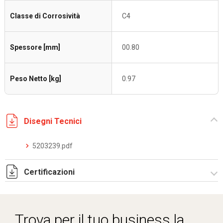
Classe di Corrosività
C4
Spessore [mm]
00.80
Peso Netto [kg]
0.97
Disegni Tecnici
5203239.pdf
Certificazioni
Dich. CE serie C5.pdf
Certificato conformità EN 1461.pdf
Trova per il tuo business la