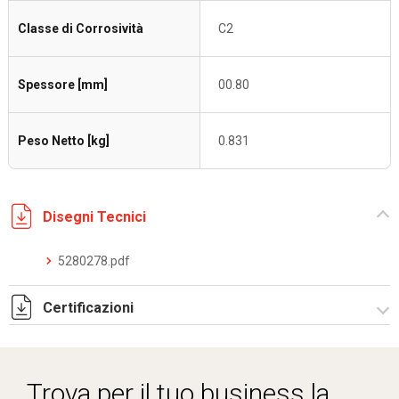
Classe di Corrosività
C2
Spessore [mm]
00.80
Peso Netto [kg]
0.831
Disegni Tecnici
5280278.pdf
Certificazioni
Dich. CE serie C5.pdf
Trova per il tuo business la