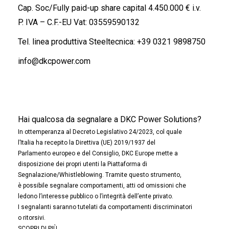
Cap. Soc/Fully paid-up share capital 4.450.000 € i.v.
P. IVA – C.F.-EU Vat: 03559590132
Tel. linea produttiva Steeltecnica:
+39 0321 9898750
info@dkcpower.com
Hai qualcosa da segnalare a DKC Power Solutions?
In ottemperanza al Decreto Legislativo 24/2023, col quale
l’Italia ha recepito la Direttiva (UE) 2019/1937 del
Parlamento europeo e del Consiglio, DKC Europe mette a
disposizione dei propri utenti la Piattaforma di
Segnalazione/Whistleblowing. Tramite questo strumento,
è possibile segnalare comportamenti, atti od omissioni che
ledono l’interesse pubblico o l’integrità dell’ente privato.
I segnalanti saranno tutelati da comportamenti discriminatori
o ritorsivi.
SCOPRI DI PIÙ