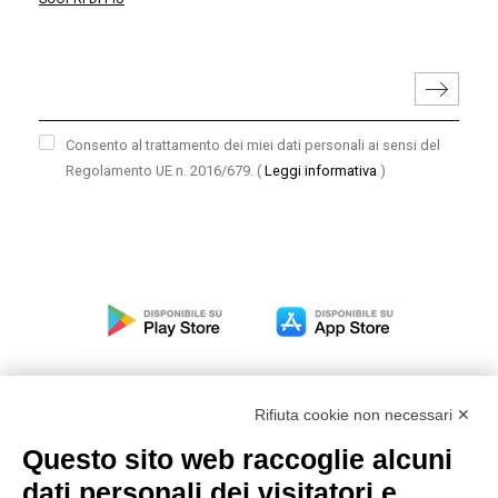
Consento al trattamento dei miei dati personali ai sensi del
Regolamento UE n. 2016/679.
(
Leggi informativa
)
Rifiuta cookie non necessari ✕
Questo sito web raccoglie alcuni
Modello organizzativo, gestione e controllo – D. lgs.
dati personali dei visitatori e
231/2001