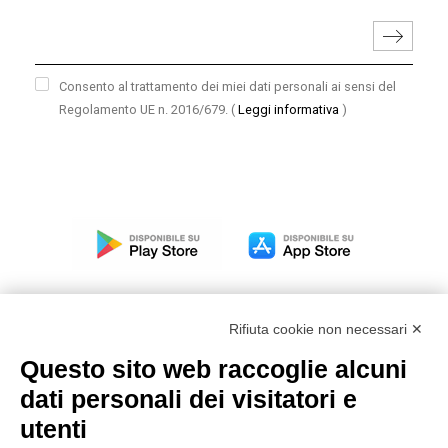
Consento al trattamento dei miei dati personali ai sensi del
Regolamento UE n. 2016/679.
(
Leggi informativa
)
Rifiuta cookie non necessari ✕
Questo sito web raccoglie alcuni
Modello organizzativo, gestione e controllo – D. lgs.
dati personali dei visitatori e
231/2001
utenti
Politica di gruppo