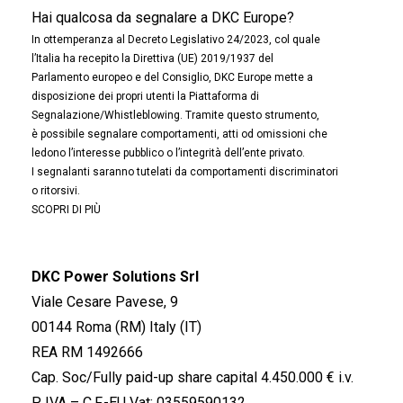
Hai qualcosa da segnalare a DKC Europe?
In ottemperanza al Decreto Legislativo 24/2023, col quale
l’Italia ha recepito la Direttiva (UE) 2019/1937 del
Parlamento europeo e del Consiglio, DKC Europe mette a
disposizione dei propri utenti la Piattaforma di
Segnalazione/Whistleblowing. Tramite questo strumento,
è possibile segnalare comportamenti, atti od omissioni che
ledono l’interesse pubblico o l’integrità dell’ente privato.
I segnalanti saranno tutelati da comportamenti discriminatori
o ritorsivi.
SCOPRI DI PIÙ
DKC Power Solutions Srl
Viale Cesare Pavese, 9
00144 Roma (RM) Italy (IT)
REA RM 1492666
Cap. Soc/Fully paid-up share capital 4.450.000 € i.v.
P. IVA – C.F.-EU Vat: 03559590132