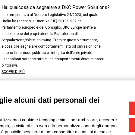
Hai qualcosa da segnalare a DKC Power Solutions?
In ottemperanza al Decreto Legislativo 24/2023, col quale
l’Italia ha recepito la Direttiva (UE) 2019/1937 del
Parlamento europeo e del Consiglio, DKC Europe mette a
disposizione dei propri utenti la Piattaforma di
Segnalazione/Whistleblowing. Tramite questo strumento,
è possibile segnalare comportamenti, atti od omissioni che
ledono l’interesse pubblico o l’integrità dell’ente privato.
I segnalanti saranno tutelati da comportamenti discriminatori
o ritorsivi.
SCOPRI DI PIÙ
lie alcuni dati personali dei
NSTAGRAM
/
TWITTER
okie
-
Yourbiz
utilizziamo i cookie e tecnologie simili per archiviare, accedere
pio, la visita al sito web o la personalizzazione degli annunci.
, è possibile scegliere di non consentire alcuni tipi di cookie.