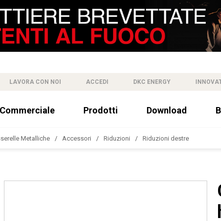
LAVORA CON NOI
ACCEDI
DKC ENERGY
INNOVA
 Commerciale
Prodotti
Download
B
sserelle Metalliche
Accessori
Riduzioni
Riduzioni destre