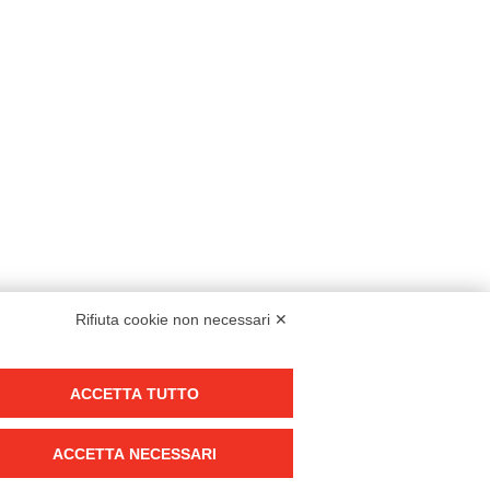
Rifiuta cookie non necessari ✕
Modello organizzativo, gestione e controllo – D. lgs. 231/2001
ACCETTA TUTTO
Politica di gruppo
Condizioni generali di vendita DKC Europe
ACCETTA NECESSARI
Condizioni generali di vendita DKC Power Solutions