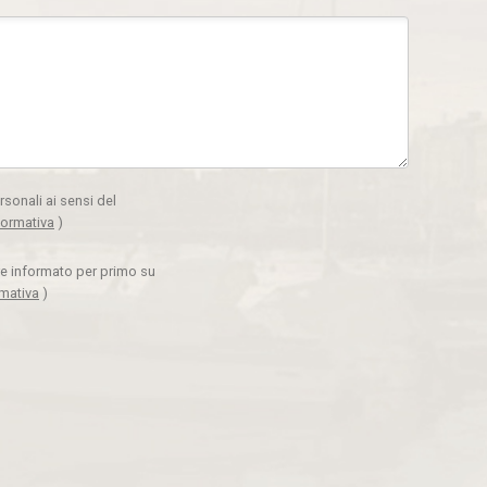
rsonali ai sensi del
formativa
)
ere informato per primo su
rmativa
)