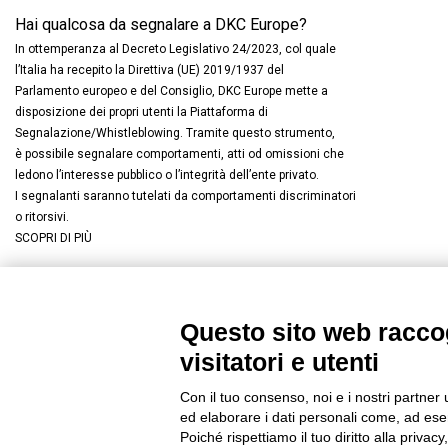
Hai qualcosa da segnalare a DKC Europe?
In ottemperanza al Decreto Legislativo 24/2023, col quale
l’Italia ha recepito la Direttiva (UE) 2019/1937 del
Parlamento europeo e del Consiglio, DKC Europe mette a
disposizione dei propri utenti la Piattaforma di
Segnalazione/Whistleblowing. Tramite questo strumento,
è possibile segnalare comportamenti, atti od omissioni che
ledono l’interesse pubblico o l’integrità dell’ente privato.
I segnalanti saranno tutelati da comportamenti discriminatori
o ritorsivi.
SCOPRI DI PIÙ
Questo sito web raccog
Connettiti con noi
FACEBOOK
/
LINKEDIN
/
YOUTUBE
/
I
visitatori e utenti
© 2019 - DKC Europe
/
Privacy
-
Cookies
-
Modifica preferenze Co
Con il tuo consenso, noi e i nostri partner 
ed elaborare i dati personali come, ad esem
Poiché rispettiamo il tuo diritto alla privacy