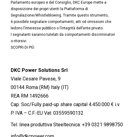
Parlamento europeo e del Consiglio, DKC Europe mette a
disposizione dei propri utenti la Piattaforma di
Segnalazione/Whistleblowing. Tramite questo strumento,
è possibile segnalare comportamenti, atti od omissioni che
ledono l’interesse pubblico o l’integrità dell’ente privato.
I segnalanti saranno tutelati da comportamenti discriminatori
o ritorsivi.
SCOPRI DI PIÙ
DKC Power Solutions Srl
Viale Cesare Pavese, 9
00144 Roma (RM) Italy (IT)
REA RM 1492666
Cap. Soc/Fully paid-up share capital 4.450.000 € i.v.
P. IVA – C.F.-EU Vat: 03559590132
Tel. linea produttiva Steeltecnica:
+39 0321 9898750
info@dkcpower.com