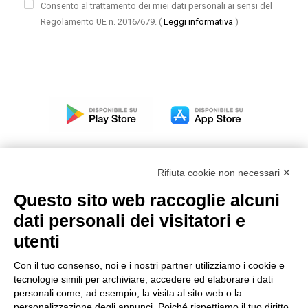
Consento al trattamento dei miei dati personali ai sensi del
Regolamento UE n. 2016/679.
(
Leggi informativa
)
Rifiuta cookie non necessari ✕
Questo sito web raccoglie alcuni
Modello organizzativo, gestione e controllo – D. lgs.
dati personali dei visitatori e
231/2001
utenti
Politica di gruppo
Condizioni generali di vendita DKC Europe
Con il tuo consenso, noi e i nostri partner utilizziamo i cookie e
Condizioni generali di vendita DKC Power Solutions
tecnologie simili per archiviare, accedere ed elaborare i dati
Condizioni generali di acquisto
personali come, ad esempio, la visita al sito web o la
personalizzazione degli annunci. Poiché rispettiamo il tuo diritto