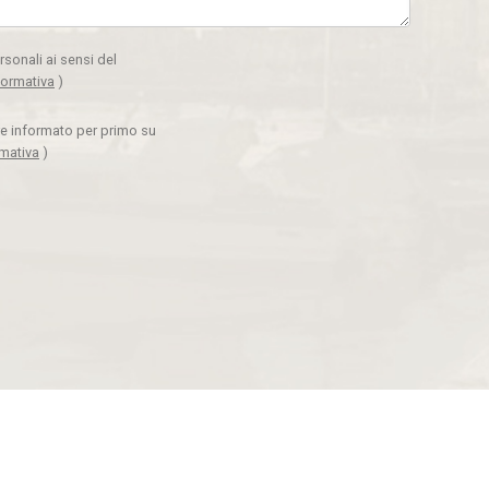
rsonali ai sensi del
formativa
)
ere informato per primo su
rmativa
)