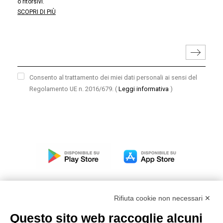
o ritorsivi.
SCOPRI DI PIÙ
Consento al trattamento dei miei dati personali ai sensi del
Regolamento UE n. 2016/679.
(
Leggi informativa
)
Rifiuta cookie non necessari ✕
Questo sito web raccoglie alcuni
Modello organizzativo, gestione e controllo – D. lgs.