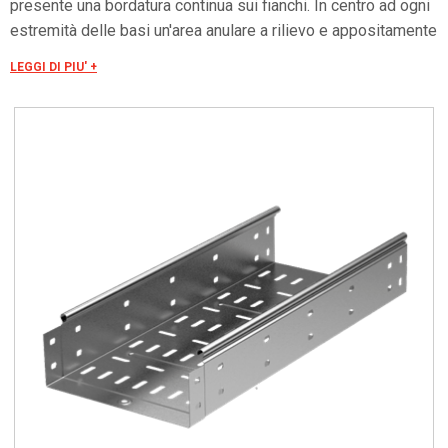
presente una bordatura continua sui fianchi. In centro ad ogni
estremità delle basi un'area anulare a rilievo e appositamente
forata, garantisce la “connessione elettrica”. La presenza di
LEGGI DI PIU' +
una bordatura continua sui fianchi (bordi) garantisce una
maggiore tenuta ai carichi e consente l’assemblaggio di tutti i
coperchi del sistema senza ricorso a viti o “clips”.
L’assemblaggio dei vari componenti è realizzato tramite viti
(con quadro sottotesta), dadi, rondelle, sempre da ordinare a
parte. La lunghezza reale degli elementi rettilinei della serie
C5 è pari a L+30 mm. I 30 mm sono azzerati in fase di
installazione grazie al nostro sistema di incastro. Asole bordi
10x7 mm. Asole base 19x7 mm.