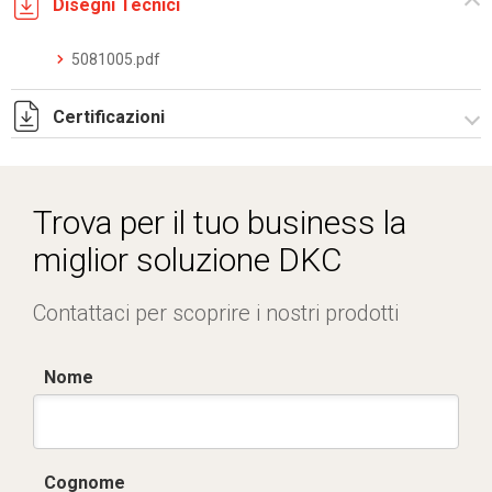
Disegni Tecnici
5081005.pdf
Certificazioni
Dich. CE serie C5.pdf
IMQ_CA02.02168.pdf
Trova per il tuo business la
miglior soluzione DKC
Contattaci per scoprire i nostri prodotti
Nome
Cognome