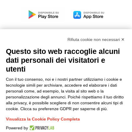
Rifiuta cookie non necessari ✕
Questo sito web raccoglie alcuni
Modello organizzativo, gestione e controllo – D. lgs.
dati personali dei visitatori e
231/2001
utenti
Politica di gruppo
Condizioni generali di vendita DKC Europe
Con il tuo consenso, noi e i nostri partner utilizziamo i cookie e
Condizioni generali di vendita DKC Power Solutions
tecnologie simili per archiviare, accedere ed elaborare i dati
Condizioni generali di acquisto
personali come, ad esempio, la visita al sito web o la
personalizzazione degli annunci. Poiché rispettiamo il tuo diritto
Codice etico
alla privacy, è possibile scegliere di non consentire alcuni tipi di
cookie. Clicca su preferenze GDPR per saperne di più.
Connettiti con noi
Visualizza la Cookie Policy Completa
FACEBOOK
/
LINKEDIN
/
YOUTUBE
/
INSTAGRAM
/
Powered by
TWITTER