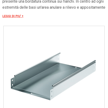
presente una bordatura continua sui fianchi. In centro ad ogni
estremità delle basi un'area anulare a rilievo e appositamente
forata, garantisce la “connessione elettrica”. La presenza di
LEGGI DI PIU' +
una bordatura continua sui fianchi (bordi) garantisce una
maggiore tenuta ai carichi e consente l’assemblaggio di tutti i
coperchi del sistema senza ricorso a viti o “clips”.
L’assemblaggio dei vari componenti è realizzato tramite viti
(con quadro sottotesta), dadi, rondelle, sempre da ordinare a
parte.