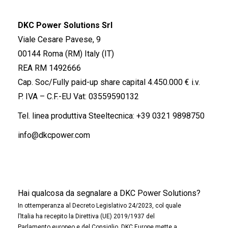
DKC Power Solutions Srl
Viale Cesare Pavese, 9
00144 Roma (RM) Italy (IT)
REA RM 1492666
Cap. Soc/Fully paid-up share capital 4.450.000 € i.v.
P. IVA – C.F.-EU Vat: 03559590132
Tel. linea produttiva Steeltecnica:
+39 0321 9898750
info@dkcpower.com
Hai qualcosa da segnalare a DKC Power Solutions?
In ottemperanza al Decreto Legislativo 24/2023, col quale
l’Italia ha recepito la Direttiva (UE) 2019/1937 del
Parlamento europeo e del Consiglio, DKC Europe mette a