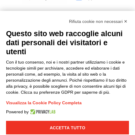
Rifiuta cookie non necessari ✕
Questo sito web raccoglie alcuni
Modello organizzativo, gestione e controllo – D. lgs.
dati personali dei visitatori e
231/2001
utenti
Politica di gruppo
Condizioni generali di vendita DKC Europe
Con il tuo consenso, noi e i nostri partner utilizziamo i cookie e
Condizioni generali di vendita DKC Power Solutions
tecnologie simili per archiviare, accedere ed elaborare i dati
Condizioni generali di acquisto
personali come, ad esempio, la visita al sito web o la
personalizzazione degli annunci. Poiché rispettiamo il tuo diritto
Codice etico
alla privacy, è possibile scegliere di non consentire alcuni tipi di
cookie. Clicca su preferenze GDPR per saperne di più.
Connettiti con noi
Visualizza la Cookie Policy Completa
FACEBOOK
/
LINKEDIN
/
YOUTUBE
/
INSTAGRAM
/
Powered by
TWITTER
ACCETTA TUTTO
© 2019 - DKC Europe
-
-
Privacy
Cookies
Modifica preferenze