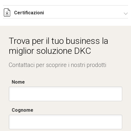
Certificazioni
Dich. CE serie C5.pdf
IMQ_CA02.02171.pdf
Trova per il tuo business la
miglior soluzione DKC
Contattaci per scoprire i nostri prodotti
Nome
Cognome