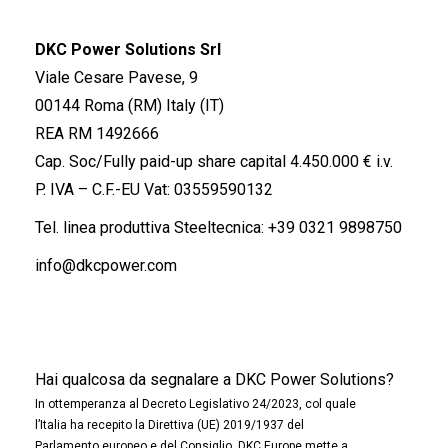
DKC Power Solutions Srl
Viale Cesare Pavese, 9
00144 Roma (RM) Italy (IT)
REA RM 1492666
Cap. Soc/Fully paid-up share capital 4.450.000 € i.v.
P. IVA – C.F.-EU Vat: 03559590132
Tel. linea produttiva Steeltecnica:
+39 0321 9898750
info@dkcpower.com
Hai qualcosa da segnalare a DKC Power Solutions?
In ottemperanza al Decreto Legislativo 24/2023, col quale
l’Italia ha recepito la Direttiva (UE) 2019/1937 del
Parlamento europeo e del Consiglio, DKC Europe mette a