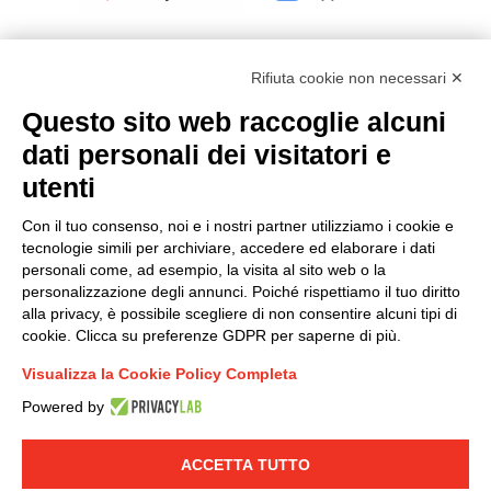
Rifiuta cookie non necessari ✕
Questo sito web raccoglie alcuni
Modello organizzativo, gestione e controllo – D. lgs.
dati personali dei visitatori e
231/2001
utenti
Politica di gruppo
Condizioni generali di vendita DKC Europe
Con il tuo consenso, noi e i nostri partner utilizziamo i cookie e
Condizioni generali di vendita DKC Power Solutions
tecnologie simili per archiviare, accedere ed elaborare i dati
Condizioni generali di acquisto
personali come, ad esempio, la visita al sito web o la
personalizzazione degli annunci. Poiché rispettiamo il tuo diritto
Codice etico
alla privacy, è possibile scegliere di non consentire alcuni tipi di
cookie. Clicca su preferenze GDPR per saperne di più.
Connettiti con noi
Visualizza la Cookie Policy Completa
FACEBOOK
/
LINKEDIN
/
YOUTUBE
/
INSTAGRAM
/
Powered by
TWITTER
ACCETTA TUTTO
© 2019 - DKC Europe
-
-
Privacy
Cookies
Modifica preferenze