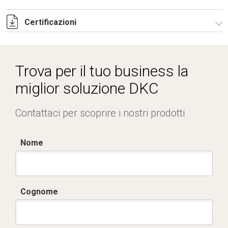
Certificazioni
Dich. CE serie C5.pdf
IMQ_CA02.02171.pdf
Trova per il tuo business la
miglior soluzione DKC
Contattaci per scoprire i nostri prodotti
Nome
Cognome