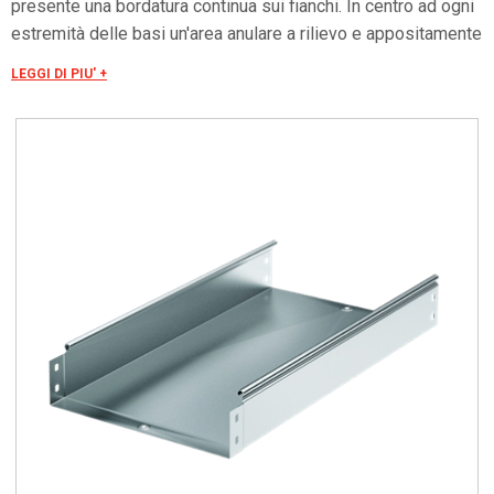
presente una bordatura continua sui fianchi. In centro ad ogni
estremità delle basi un'area anulare a rilievo e appositamente
forata, garantisce la “connessione elettrica”. La presenza di
LEGGI DI PIU' +
una bordatura continua sui fianchi (bordi) garantisce una
maggiore tenuta ai carichi e consente l’assemblaggio di tutti i
coperchi del sistema senza ricorso a viti o “clips”.
L’assemblaggio dei vari componenti è realizzato tramite viti
(con quadro sottotesta), dadi, rondelle, sempre da ordinare a
parte.