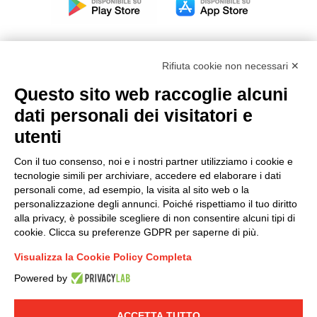
Rifiuta cookie non necessari ✕
Questo sito web raccoglie alcuni
Modello organizzativo, gestione e controllo – D. lgs.
dati personali dei visitatori e
231/2001
utenti
Politica di gruppo
Condizioni generali di vendita DKC Europe
Con il tuo consenso, noi e i nostri partner utilizziamo i cookie e
Condizioni generali di vendita DKC Power Solutions
tecnologie simili per archiviare, accedere ed elaborare i dati
Condizioni generali di acquisto
personali come, ad esempio, la visita al sito web o la
personalizzazione degli annunci. Poiché rispettiamo il tuo diritto
Codice etico
alla privacy, è possibile scegliere di non consentire alcuni tipi di
cookie. Clicca su preferenze GDPR per saperne di più.
Connettiti con noi
Visualizza la Cookie Policy Completa
FACEBOOK
/
LINKEDIN
/
YOUTUBE
/
INSTAGRAM
/
Powered by
TWITTER
ACCETTA TUTTO