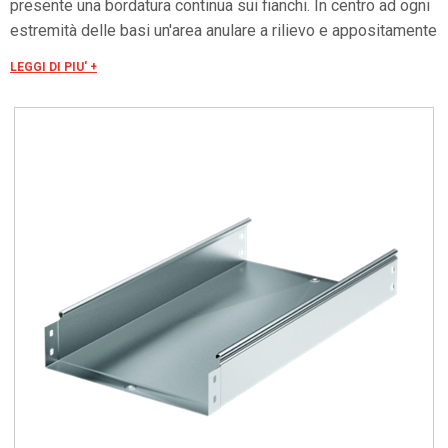
presente una bordatura continua sui fianchi. In centro ad ogni
estremità delle basi un'area anulare a rilievo e appositamente
forata, garantisce la “connessione elettrica”. La presenza di
LEGGI DI PIU' +
una bordatura continua sui fianchi (bordi) garantisce una
maggiore tenuta ai carichi e consente l’assemblaggio di tutti i
coperchi del sistema senza ricorso a viti o “clips”.
L’assemblaggio dei vari componenti è realizzato tramite viti
(con quadro sottotesta), dadi, rondelle, sempre da ordinare a
parte.