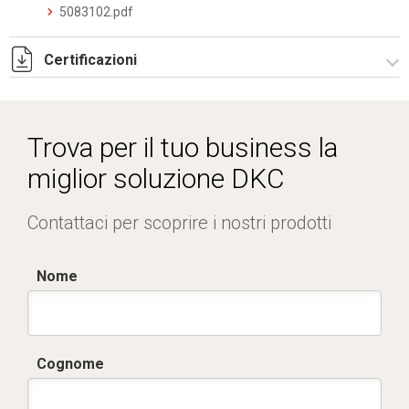
5083102.pdf
Certificazioni
Dich. CE serie C5.pdf
Certificato conformità EN 1461.pdf
Trova per il tuo business la
IMQ_CA02.02171.pdf
miglior soluzione DKC
Contattaci per scoprire i nostri prodotti
Nome
Cognome