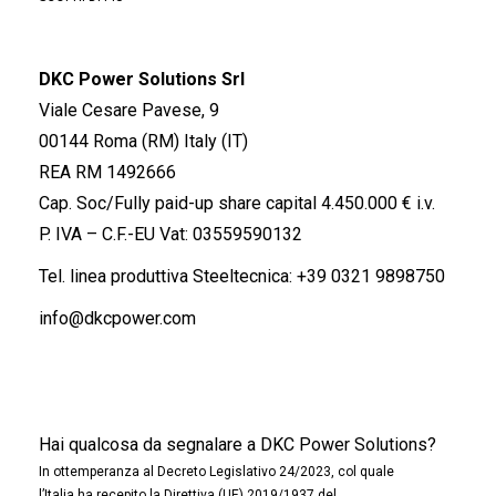
DKC Power Solutions Srl
Viale Cesare Pavese, 9
00144 Roma (RM) Italy (IT)
REA RM 1492666
Cap. Soc/Fully paid-up share capital 4.450.000 € i.v.
P. IVA – C.F.-EU Vat: 03559590132
Tel. linea produttiva Steeltecnica:
+39 0321 9898750
info@dkcpower.com
Hai qualcosa da segnalare a DKC Power Solutions?
In ottemperanza al Decreto Legislativo 24/2023, col quale
l’Italia ha recepito la Direttiva (UE) 2019/1937 del