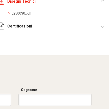
Disegni Tecnici
5250030.pdf
Certificazioni
Dich. CE serie C5.pdf
Cognome