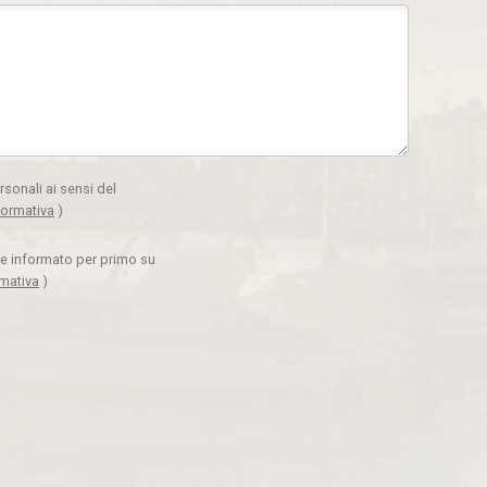
rsonali ai sensi del
formativa
)
ere informato per primo su
rmativa
)