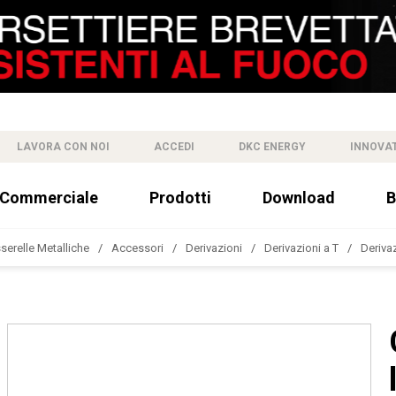
LAVORA CON NOI
ACCEDI
DKC ENERGY
INNOVA
 Commerciale
Prodotti
Download
B
sserelle Metalliche
Accessori
Derivazioni
Derivazioni a T
Derivaz