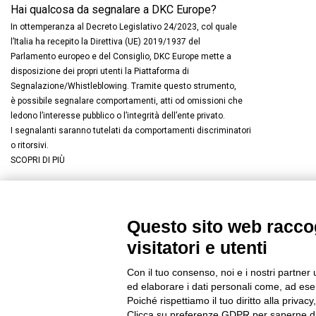
Hai qualcosa da segnalare a DKC Europe?
In ottemperanza al Decreto Legislativo 24/2023, col quale
l’Italia ha recepito la Direttiva (UE) 2019/1937 del
Parlamento europeo e del Consiglio, DKC Europe mette a
disposizione dei propri utenti la Piattaforma di
Segnalazione/Whistleblowing. Tramite questo strumento,
è possibile segnalare comportamenti, atti od omissioni che
ledono l’interesse pubblico o l’integrità dell’ente privato.
I segnalanti saranno tutelati da comportamenti discriminatori
o ritorsivi.
SCOPRI DI PIÙ
Questo sito web raccog
Connettiti con noi
FACEBOOK
/
LINKEDIN
/
YOUTUBE
/
I
visitatori e utenti
© 2019 - DKC Europe
/
Privacy
-
Cookies
-
Modifica preferenze Co
Con il tuo consenso, noi e i nostri partner 
ed elaborare i dati personali come, ad esem
Poiché rispettiamo il tuo diritto alla privacy
Clicca su preferenze GDPR per saperne di