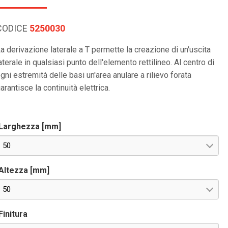
CODICE
5250030
a derivazione laterale a T permette la creazione di un'uscita
aterale in qualsiasi punto dell'elemento rettilineo. Al centro di
gni estremità delle basi un'area anulare a rilievo forata
arantisce la continuità elettrica.
Larghezza [mm]
50
Altezza [mm]
50
Finitura