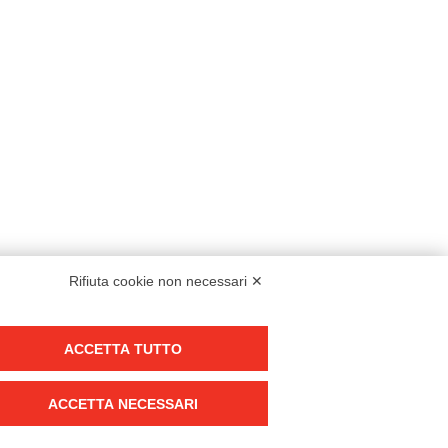
Rifiuta cookie non necessari ✕
Modello organizzativo, gestione e controllo – D. lgs. 231/2001
ACCETTA TUTTO
Politica di gruppo
Condizioni generali di vendita DKC Europe
ACCETTA NECESSARI
Condizioni generali di vendita DKC Power Solutions
Condizioni generali di acquisto