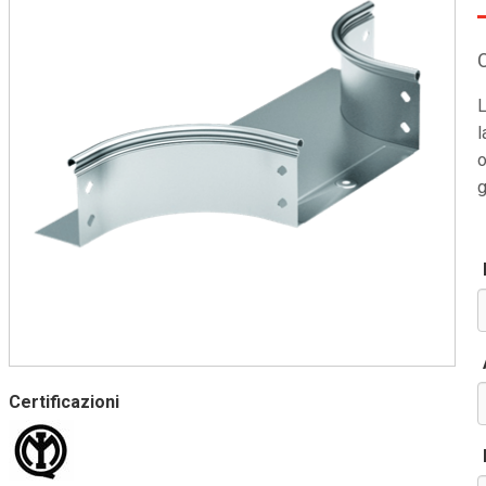
L
l
o
g
Certificazioni