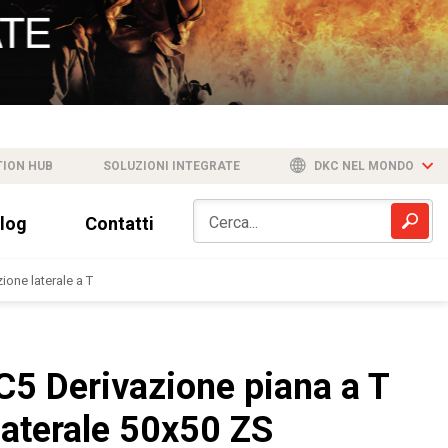
TION HUB
SOLUZIONI INTEGRATE
DKC NEL MONDO
log
Contatti
ione laterale a T
C5 Derivazione piana a T
laterale 50x50 ZS