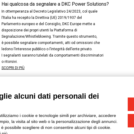
Hai qualcosa da segnalare a DKC Power Solutions?
In ottemperanza al Decreto Legislativo 24/2023, col quale
l’Italia ha recepito la Direttiva (UE) 2019/1937 del
Parlamento europeo e del Consiglio, DKC Europe mette a
disposizione dei propri utenti la Piattaforma di
Segnalazione/Whistleblowing. Tramite questo strumento,
è possibile segnalare comportamenti, atti od omissioni che
ledono l’interesse pubblico o l’integrità dell’ente privato.
I segnalanti saranno tutelati da comportamenti discriminatori
o ritorsivi.
SCOPRI DI PIÙ
lie alcuni dati personali dei
NSTAGRAM
/
TWITTER
okie
-
Yourbiz
utilizziamo i cookie e tecnologie simili per archiviare, accedere
pio, la visita al sito web o la personalizzazione degli annunci.
, è possibile scegliere di non consentire alcuni tipi di cookie.
 più.