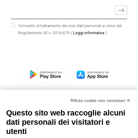
Consento al trattamento dei miei dati personali ai sensi del
Regolamento UE n. 2016/679.
(
Leggi informativa
)
Rifiuta cookie non necessari ✕
Questo sito web raccoglie alcuni
Modello organizzativo, gestione e controllo – D. lgs.
dati personali dei visitatori e
231/2001
utenti
Politica di gruppo