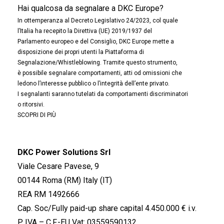
Hai qualcosa da segnalare a DKC Europe?
In ottemperanza al Decreto Legislativo 24/2023, col quale
l’Italia ha recepito la Direttiva (UE) 2019/1937 del
Parlamento europeo e del Consiglio, DKC Europe mette a
disposizione dei propri utenti la Piattaforma di
Segnalazione/Whistleblowing. Tramite questo strumento,
è possibile segnalare comportamenti, atti od omissioni che
ledono l’interesse pubblico o l’integrità dell’ente privato.
I segnalanti saranno tutelati da comportamenti discriminatori
o ritorsivi.
SCOPRI DI PIÙ
DKC Power Solutions Srl
Viale Cesare Pavese, 9
00144 Roma (RM) Italy (IT)
REA RM 1492666
Cap. Soc/Fully paid-up share capital 4.450.000 € i.v.
P. IVA – C.F.-EU Vat: 03559590132