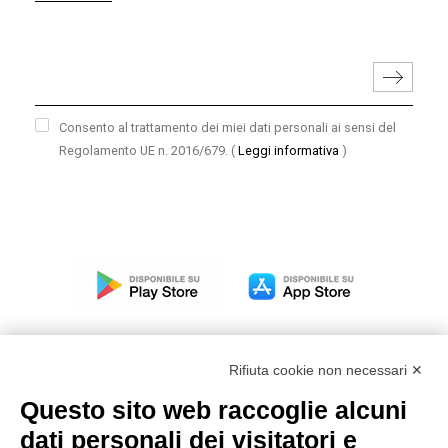
Consento al trattamento dei miei dati personali ai sensi del
Regolamento UE n. 2016/679.
(
Leggi informativa
)
Rifiuta cookie non necessari ✕
Questo sito web raccoglie alcuni
Modello organizzativo, gestione e controllo – D. lgs.
dati personali dei visitatori e
231/2001