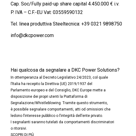
Cap. Soc/Fully paid-up share capital 4.450.000 € i.v.
P. IVA – C.F.-EU Vat: 03559590132
Tel. linea produttiva Steeltecnica:
+39 0321 9898750
info@dkcpower.com
Hai qualcosa da segnalare a DKC Power Solutions?
In ottemperanza al Decreto Legislativo 24/2023, col quale
l’Italia ha recepito la Direttiva (UE) 2019/1937 del
Parlamento europeo e del Consiglio, DKC Europe mette a
disposizione dei propri utenti la Piattaforma di
Segnalazione/Whistleblowing. Tramite questo strumento,
è possibile segnalare comportamenti, atti od omissioni che
ledono l’interesse pubblico o l’integrità dell’ente privato.
I segnalanti saranno tutelati da comportamenti discriminatori
o ritorsivi.
SCOPRI DI PIÙ