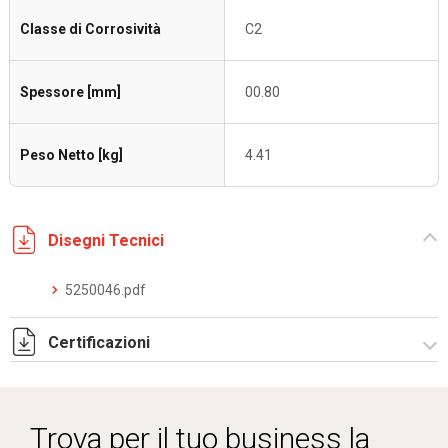
Classe di Corrosività
C2
Spessore [mm]
00.80
Peso Netto [kg]
4.41
Disegni Tecnici
5250046.pdf
Certificazioni
Dich. CE serie C5.pdf
Trova per il tuo business la